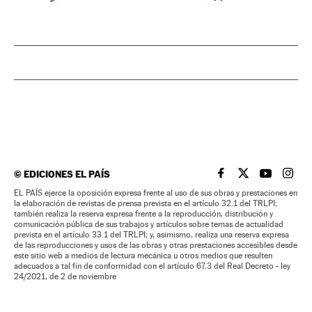
©
EDICIONES EL PAÍS
EL PAÍS BRASIL EN
EL PAÍS BRASI
EL PAÍS B
EL PA
EL PAÍS ejerce la oposición expresa frente al uso de sus obras y prestaciones en
la elaboración de revistas de prensa prevista en el artículo 32.1 del TRLPI;
también realiza la reserva expresa frente a la reproducción, distribución y
comunicación pública de sus trabajos y artículos sobre temas de actualidad
prevista en el artículo 33.1 del TRLPI; y, asimismo, realiza una reserva expresa
de las reproducciones y usos de las obras y otras prestaciones accesibles desde
este sitio web a medios de lectura mecánica u otros medios que resulten
adecuados a tal fin de conformidad con el artículo 67.3 del Real Decreto - ley
24/2021, de 2 de noviembre