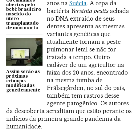
Os caminhos
anos na
Suécia
. A cepa da
abertos pelo
bactéria
Yersinia pestis
achada
bebê brasileiro
nascido do
no DNA extraído de seus
útero
transplantado
dentes apresenta as mesmas
de uma morta
variantes genéticas que
atualmente tornam a peste
pulmonar letal se não for
tratada a tempo. Outro
cadáver de um agricultor na
faixa dos 20 anos, encontrado
Assim serão as
próximas
na mesma tumba de
crianças
modificadas
Frälsegården, no sul do país,
geneticamente
também tem rastros desse
agente patogênico. Os autores
da descoberta acreditam que estão perante os
indícios da primeira grande pandemia da
humanidade.