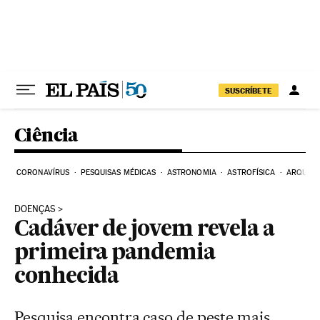
Pular para o conteúdo
SUSCRÍBETE
Ciência
CORONAVÍRUS
PESQUISAS MÉDICAS
ASTRONOMIA
ASTROFÍSICA
ARQUEO
DOENÇAS
Cadáver de jovem revela a
primeira pandemia
conhecida
Pesquisa encontra caso de peste mais