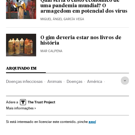
Qual seria o custo econômico de
uma pandemia mundial? O
armagedom em potencial dos vírus
MIGUEL ÁNGEL GARCÍA VEGA
O gim deveria estar nos livros de
história
MAR CALPENA
ARQUIVADO EM
Doenças infecciosas
Animais
Doenças
América
Fauna
História
Medicina
Espécies
Saúde
Meio ambiente
Peste negra
Bubônica
Arizona
Adere a
Mais informações
Pandemia
História medieval
Estados Unidos
Insetos
América do Norte
Epidemia
Mundo Global
Blogs
aquí
Si está interesado en licenciar este contenido, pinche