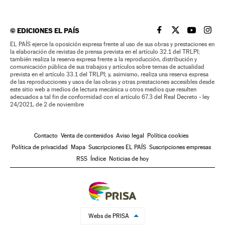
©
EDICIONES EL PAÍS
EL PAÍS BRASIL EN
EL PAÍS BRASI
EL PAÍS B
EL PA
EL PAÍS ejerce la oposición expresa frente al uso de sus obras y prestaciones en
la elaboración de revistas de prensa prevista en el artículo 32.1 del TRLPI;
también realiza la reserva expresa frente a la reproducción, distribución y
comunicación pública de sus trabajos y artículos sobre temas de actualidad
prevista en el artículo 33.1 del TRLPI; y, asimismo, realiza una reserva expresa
de las reproducciones y usos de las obras y otras prestaciones accesibles desde
este sitio web a medios de lectura mecánica u otros medios que resulten
adecuados a tal fin de conformidad con el artículo 67.3 del Real Decreto - ley
24/2021, de 2 de noviembre
Contacto
Venta de contenidos
Aviso legal
Política cookies
Política de privacidad
Mapa
Suscripciones EL PAÍS
Suscripciones empresas
RSS
Índice
Noticias de hoy
Webs de PRISA