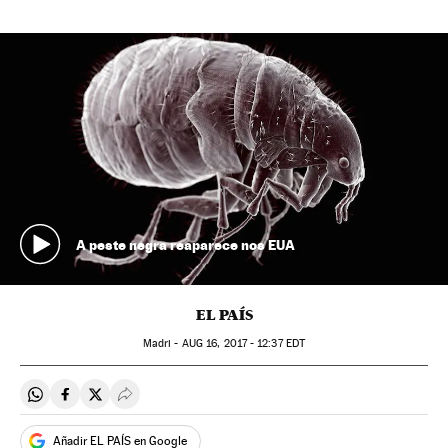
A peste negra reaparece nos EUA
EL PAÍS
Madri -
AUG
16, 2017 - 12:37
EDT
Compartir en Whatsapp
Compartir en Facebook
Compartir en Twitter
Desplegar Redes Sociales
Añadir EL PAÍS en Google