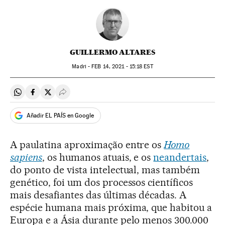
GUILLERMO ALTARES
Madri -
FEB
14, 2021 - 15:18
EST
Compartir en Whatsapp
Compartir en Facebook
Compartir en Twitter
Desplegar Redes Sociales
Añadir EL PAÍS en Google
A paulatina aproximação entre os
Homo
sapiens
, os humanos atuais, e os
neandertais
,
do ponto de vista intelectual, mas também
genético, foi um dos processos científicos
mais desafiantes das últimas décadas. A
espécie humana mais próxima, que habitou a
Europa e a Ásia durante pelo menos 300.000