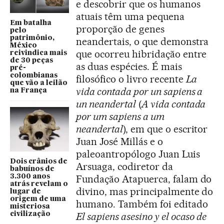
e descobrir que os humanos
atuais têm uma pequena
Em batalha
proporção de genes
pelo
patrimônio,
neandertais, o que demonstra
México
que ocorreu hibridação entre
reivindica mais
de 30 peças
as duas espécies. É mais
pré-
colombianas
filosófico o livro recente
La
que vão a leilão
vida contada por un sapiens a
na França
un neandertal
(
A vida contada
por um sapiens a um
neandertal
), em que o escritor
Juan José Millás e o
paleoantropólogo Juan Luis
Dois crânios de
Arsuaga, codiretor da
babuínos de
3.300 anos
Fundação Atapuerca, falam do
atrás revelam o
divino, mas principalmente do
lugar de
origem de uma
humano. Também foi editado
misteriosa
civilização
El sapiens asesino y el ocaso de