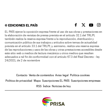
©
EDICIONES EL PAÍS
EL PAÍS BRASIL EN
EL PAÍS BRASI
EL PAÍS B
EL PA
EL PAÍS ejerce la oposición expresa frente al uso de sus obras y prestaciones en
la elaboración de revistas de prensa prevista en el artículo 32.1 del TRLPI;
también realiza la reserva expresa frente a la reproducción, distribución y
comunicación pública de sus trabajos y artículos sobre temas de actualidad
prevista en el artículo 33.1 del TRLPI; y, asimismo, realiza una reserva expresa
de las reproducciones y usos de las obras y otras prestaciones accesibles desde
este sitio web a medios de lectura mecánica u otros medios que resulten
adecuados a tal fin de conformidad con el artículo 67.3 del Real Decreto - ley
24/2021, de 2 de noviembre
Contacto
Venta de contenidos
Aviso legal
Política cookies
Política de privacidad
Mapa
Suscripciones EL PAÍS
Suscripciones empresas
RSS
Índice
Noticias de hoy