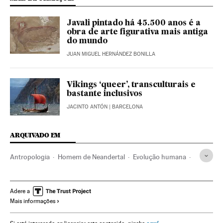
Javali pintado há 45.500 anos é a
obra de arte figurativa mais antiga
do mundo
JUAN MIGUEL HERNÁNDEZ BONILLA
Vikings ‘queer’, transculturais e
bastante inclusivos
JACINTO ANTÓN
| BARCELONA
ARQUIVADO EM
Antropologia
Homem de Neandertal
Evolução humana
Ciência
Pré-história
Atapuerca
Homo sapiens
Paleolítico
Arqueologia
Adere a
Mais informações