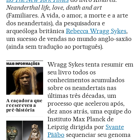
Neanderthal life, love, death and art
(Familiares. A vida, o amor, a morte e a arte
dos neandertais), da pesquisadora e
arqueóloga britânica
Rebecca Wragg Sykes
,
um sucesso de vendas no mundo anglo-saxão
(ainda sem tradução ao português).
Wragg Sykes tenta resumir em
MAIS INFORMAÇÕES
seu livro todos os
conhecimentos acumulados
sobre os neandertais nas
últimas três décadas, um
A caçadora que
processo que acelerou após,
reescreveu a
dez anos atrás, uma equipe do
pré-história
Instituto Max Planck de
Leipzig dirigida por
Svante
Pääbo
sequenciar seu genoma