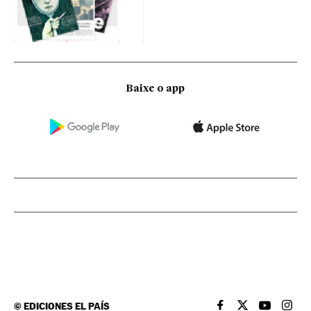
Baixe o app
©
EDICIONES EL PAÍS
EL PAÍS BRASIL EN
EL PAÍS BRASI
EL PAÍS B
EL PA