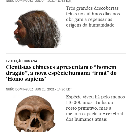
NUÑO DOMÍNGUEZ
|
JUL 04, 2021 - 11:48
EDT
Três grandes descobertas
feitas nos últimos dias nos
obrigam a repensar as
origens da humanidade
EVOLUÇÃO HUMANA
Cientistas chineses apresentam o “homem
dragão”, a nova espécie humana “irmã” do
‘Homo sapiens’
NUÑO DOMÍNGUEZ
|
JUN 25, 2021 - 14:20
EDT
Espécie viveu há pelo menos
146.000 anos. Tinha um
rosto primitivo, mas a
mesma capacidade cerebral
dos humanos atuais