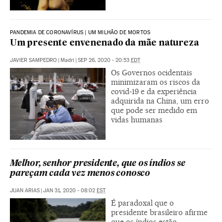
PANDEMIA DE CORONAVÍRUS | UM MILHÃO DE MORTOS
Um presente envenenado da mãe natureza
JAVIER SAMPEDRO
|
Madri
|
SEP 26, 2020 - 20:53
EDT
Os Governos ocidentais
minimizaram os riscos da
covid-19 e da experiência
adquirida na China, um erro
que pode ser medido em
vidas humanas
Melhor, senhor presidente, que os índios se
pareçam cada vez menos conosco
JUAN ARIAS
|
JAN 31, 2020 - 08:02
EST
É paradoxal que o
presidente brasileiro afirme
que os índios estão