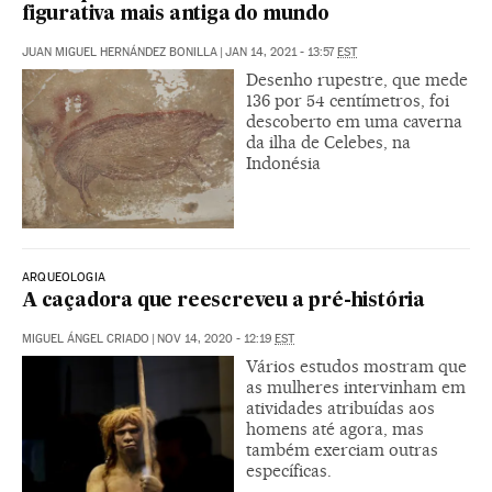
figurativa mais antiga do mundo
JUAN MIGUEL HERNÁNDEZ BONILLA
|
JAN 14, 2021 - 13:57
EST
Desenho rupestre, que mede
136 por 54 centímetros, foi
descoberto em uma caverna
da ilha de Celebes, na
Indonésia
ARQUEOLOGIA
A caçadora que reescreveu a pré-história
MIGUEL ÁNGEL CRIADO
|
NOV 14, 2020 - 12:19
EST
Vários estudos mostram que
as mulheres intervinham em
atividades atribuídas aos
homens até agora, mas
também exerciam outras
específicas.