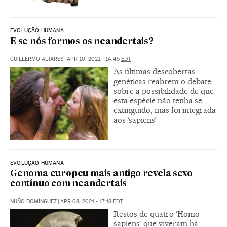
EVOLUÇÃO HUMANA
E se nós formos os neandertais?
GUILLERMO ALTARES
|
APR 10, 2021 - 14:45
EDT
As últimas descobertas
genéticas reabrem o debate
sobre a possibilidade de que
esta espécie não tenha se
extinguido, mas foi integrada
aos ‘sapiens’
EVOLUÇÃO HUMANA
Genoma europeu mais antigo revela sexo
contínuo com neandertais
NUÑO DOMÍNGUEZ
|
APR 08, 2021 - 17:18
EDT
Restos de quatro ‘Homo
sapiens’ que viveram há