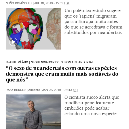
NUÑO DOMÍNGUEZ
|
JUL 10, 2019 - 15:55
EDT
Um polêmico estudo sugere
que os ‘sapiens’ migraram
para a Europa muito antes
do que se acreditava e foram
substituídos por neandertais
SVANTE PÄÄBO | SEQUENCIADOR DO GENOMA NEANDERTAL
“O sexo de neandertais com outras espécies
demonstra que eram muito mais sociáveis do
que nós”
RAFA BURGOS
|
Alicante
|
JAN 26, 2019 - 08:43
EST
O cientista sueco alerta que
modificar geneticamente
embriões pode acabar
criando uma nova espécie