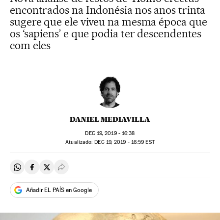
encontrados na Indonésia nos anos trinta
sugere que ele viveu na mesma época que
os ‘sapiens’ e que podia ter descendentes
com eles
DANIEL MEDIAVILLA
DEC
19, 2019 - 16:38
atualizado:
DEC
19, 2019 - 16:59
EST
Compartir en Whatsapp
Compartir en Facebook
Compartir en Twitter
Desplegar Redes Sociales
Añadir EL PAÍS en Google