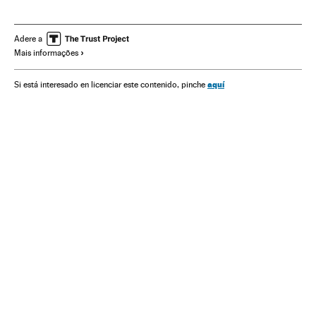
Homem de Neandertal
Evolução humana
Antropologia
Pré-história
Ciências sociais
História
Ciência
Adere a
Mais informações
aquí
Si está interesado en licenciar este contenido, pinche