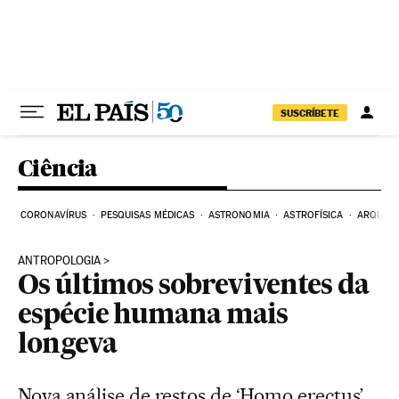
Pular para o conteúdo
SUSCRÍBETE
Ciência
CORONAVÍRUS
PESQUISAS MÉDICAS
ASTRONOMIA
ASTROFÍSICA
ARQUEO
ANTROPOLOGIA
Os últimos sobreviventes da
espécie humana mais
longeva
Nova análise de restos de ‘Homo erectus’