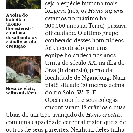
seja a espécie humana mais
longeva (nós, os
Homo sapiens
,
A volta do
estamos no máximo há
hobbit: o
300.000 anos na Terra), passava
‘Homo
floresiensis’
dificuldade. O último grupo
continua
desafiando os
conhecido desses hominídeos
estudiosos da
foi encontrado por uma
evolução
equipe holandesa nos anos
trinta do século XX, na ilha de
Java (Indonésia), perto da
localidade de Ngandong. Num
platô situado 20 metros acima
Nova espécie,
do rio Solo, W. F. F.
velho mistério
Opeernoorth e seus colegas
encontraram 12 crânios e duas
tíbias de um tipo avançado de
Homo erectus
,
com uma capacidade cerebral maior que a de
outros de seus parentes. Nenhum deles tinha