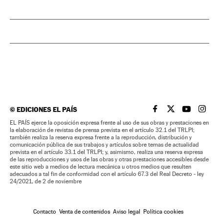
©
EDICIONES EL PAÍS
EL PAÍS BRASIL EN
EL PAÍS BRASI
EL PAÍS B
EL PA
EL PAÍS ejerce la oposición expresa frente al uso de sus obras y prestaciones en
la elaboración de revistas de prensa prevista en el artículo 32.1 del TRLPI;
también realiza la reserva expresa frente a la reproducción, distribución y
comunicación pública de sus trabajos y artículos sobre temas de actualidad
prevista en el artículo 33.1 del TRLPI; y, asimismo, realiza una reserva expresa
de las reproducciones y usos de las obras y otras prestaciones accesibles desde
este sitio web a medios de lectura mecánica u otros medios que resulten
adecuados a tal fin de conformidad con el artículo 67.3 del Real Decreto - ley
24/2021, de 2 de noviembre
Contacto
Venta de contenidos
Aviso legal
Política cookies