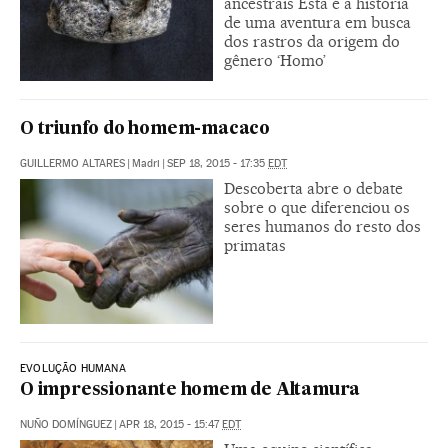
ancestrais Esta é a história
de uma aventura em busca
dos rastros da origem do
gênero ‘Homo’
O triunfo do homem-macaco
GUILLERMO ALTARES
|
Madri
|
SEP 18, 2015 - 17:35
EDT
Descoberta abre o debate
sobre o que diferenciou os
seres humanos do resto dos
primatas
EVOLUÇÃO HUMANA
O impressionante homem de Altamura
NUÑO DOMÍNGUEZ
|
APR 18, 2015 - 15:47
EDT