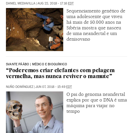
DANIEL MEDIAVILLA
|
AUG 22, 2018 - 17:16
EDT
Sequenciamento genético de
uma adolescente que viveu
há mais de 50.000 anos na
Sibéria mostra que nasceu
de uma neandertal e um
denisovano
SVANTE PÄÄBO | MÉDICO E BIOQUÍMICO
“Poderemos criar elefantes com pelagem
vermelha, mas nunca reviver o mamute”
NUÑO DOMÍNGUEZ
|
JUN 07, 2018 - 15:49
EDT
O pai do genoma neandertal
explica por que o DNA é uma
máquina para viajar no
tempo