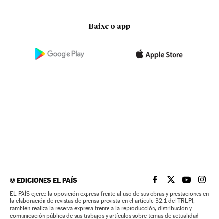
Baixe o app
©
EDICIONES EL PAÍS
EL PAÍS BRASIL EN
EL PAÍS BRASI
EL PAÍS B
EL PA
EL PAÍS ejerce la oposición expresa frente al uso de sus obras y prestaciones en
la elaboración de revistas de prensa prevista en el artículo 32.1 del TRLPI;
también realiza la reserva expresa frente a la reproducción, distribución y
comunicación pública de sus trabajos y artículos sobre temas de actualidad