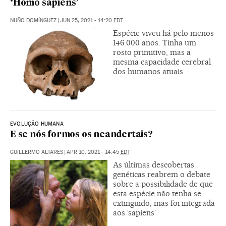
‘Homo sapiens’
NUÑO DOMÍNGUEZ
|
JUN 25, 2021 - 14:20
EDT
Espécie viveu há pelo menos
146.000 anos. Tinha um
rosto primitivo, mas a
mesma capacidade cerebral
dos humanos atuais
EVOLUÇÃO HUMANA
E se nós formos os neandertais?
GUILLERMO ALTARES
|
APR 10, 2021 - 14:45
EDT
As últimas descobertas
genéticas reabrem o debate
sobre a possibilidade de que
esta espécie não tenha se
extinguido, mas foi integrada
aos ‘sapiens’