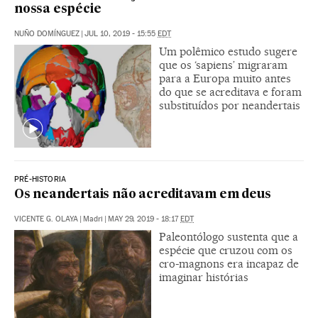
nossa espécie
NUÑO DOMÍNGUEZ
|
JUL 10, 2019 - 15:55
EDT
Um polêmico estudo sugere
que os ‘sapiens’ migraram
para a Europa muito antes
do que se acreditava e foram
substituídos por neandertais
PRÉ-HISTORIA
Os neandertais não acreditavam em deus
VICENTE G. OLAYA
|
Madri
|
MAY 29, 2019 - 18:17
EDT
Paleontólogo sustenta que a
espécie que cruzou com os
cro-magnons era incapaz de
imaginar histórias