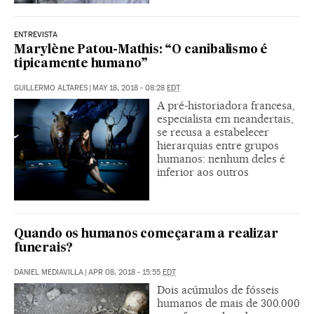
ENTREVISTA
Marylène Patou-Mathis: “O canibalismo é
tipicamente humano”
GUILLERMO ALTARES
|
MAY 18, 2018 - 08:28
EDT
A pré-historiadora francesa,
especialista em neandertais,
se recusa a estabelecer
hierarquias entre grupos
humanos: nenhum deles é
inferior aos outros
Quando os humanos começaram a realizar
funerais?
DANIEL MEDIAVILLA
|
APR 08, 2018 - 15:55
EDT
Dois acúmulos de fósseis
humanos de mais de 300.000