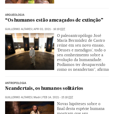
ARQUEOLOGIA
“Os humanos estão ameaçados de extinção”
GUILLERMO ALTARES
|
APR 02, 2021 - 16:19
EDT
O paleoantropólogo José
María Bermúdez de Castro
reúne em seu novo ensaio,
‘Deuses e mendigos’, todo o
seu conhecimento sobre a
evolução da humanidade.
Podíamos ter desaparecido
como os neandertais”, afirma
ANTROPOLOGIA
Neandertais, os humanos solitários
GUILLERMO ALTARES
|
Madri
|
FEB 14, 2021 - 15:18
EST
Novas hipóteses sobre o
final desta espécie humana
mostram que seu