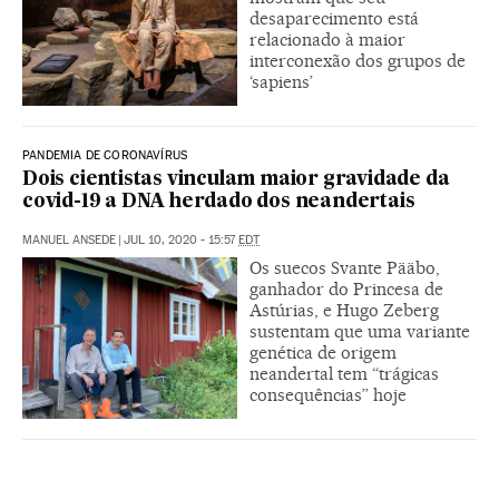
desaparecimento está
relacionado à maior
interconexão dos grupos de
‘sapiens’
PANDEMIA DE CORONAVÍRUS
Dois cientistas vinculam maior gravidade da
covid-19 a DNA herdado dos neandertais
MANUEL ANSEDE
|
JUL 10, 2020 - 15:57
EDT
Os suecos Svante Pääbo,
ganhador do Princesa de
Astúrias, e Hugo Zeberg
sustentam que uma variante
genética de origem
neandertal tem “trágicas
consequências” hoje