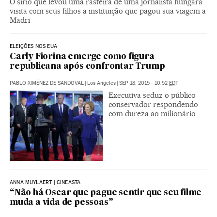
O sírio que levou uma rasteira de uma jornalista húngara
visita com seus filhos a instituição que pagou sua viagem a
Madri
ELEIÇÕES NOS EUA
Carly Fiorina emerge como figura
republicana após confrontar Trump
PABLO XIMÉNEZ DE SANDOVAL
|
Los Angeles
|
SEP 18, 2015 - 10:52
EDT
Executiva seduz o público
conservador respondendo
com dureza ao milionário
ANNA MUYLAERT | CINEASTA
“Não há Oscar que pague sentir que seu filme
muda a vida de pessoas”