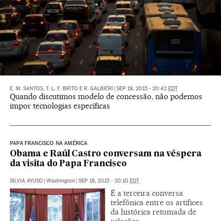
E. M. SANTOS, T. L. F. BRITO E R. GALBIERI
|
SEP 18, 2015 - 20:42
EDT
Quando discutimos modelo de concessão, não podemos
impor tecnologias específicas
PAPA FRANCISCO NA AMÉRICA
Obama e Raúl Castro conversam na véspera
da visita do Papa Francisco
SILVIA AYUSO
|
Washington
|
SEP 18, 2015 - 20:10
EDT
É a terceira conversa
telefônica entre os artífices
da histórica retomada de