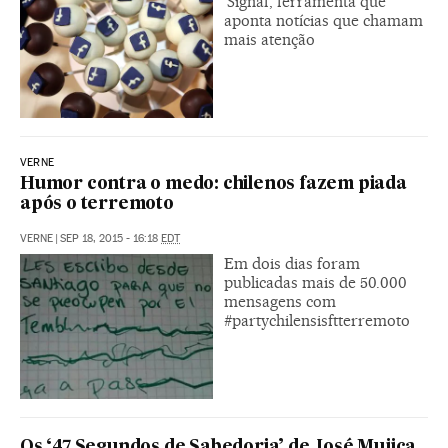
‘Signal’, ferramenta que
aponta notícias que chamam
mais atenção
VERNE
Humor contra o medo: chilenos fazem piada
após o terremoto
VERNE
|
SEP 18, 2015 - 16:18
EDT
Em dois dias foram
publicadas mais de 50.000
mensagens com
#partychilensisftterremoto
Os ‘47 Segundos de Sabedoria’ de José Mujica