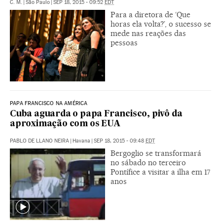
C. M.
|
São Paulo
|
SEP 18, 2015 - 09:52
EDT
Para a diretora de ‘Que
horas ela volta?’, o sucesso se
mede nas reações das
pessoas
PAPA FRANCISCO NA AMÉRICA
Cuba aguarda o papa Francisco, pivô da
aproximação com os EUA
PABLO DE LLANO NEIRA
|
Havana
|
SEP 18, 2015 - 09:48
EDT
Bergoglio se transformará
no sábado no terceiro
Pontífice a visitar a ilha em 17
anos