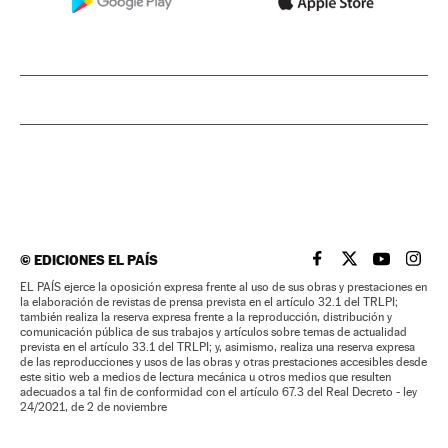
©
EDICIONES EL PAÍS
EL PAÍS BRASIL EN
EL PAÍS BRASI
EL PAÍS B
EL PA
EL PAÍS ejerce la oposición expresa frente al uso de sus obras y prestaciones en
la elaboración de revistas de prensa prevista en el artículo 32.1 del TRLPI;
también realiza la reserva expresa frente a la reproducción, distribución y
comunicación pública de sus trabajos y artículos sobre temas de actualidad
prevista en el artículo 33.1 del TRLPI; y, asimismo, realiza una reserva expresa
de las reproducciones y usos de las obras y otras prestaciones accesibles desde
este sitio web a medios de lectura mecánica u otros medios que resulten
adecuados a tal fin de conformidad con el artículo 67.3 del Real Decreto - ley
24/2021, de 2 de noviembre