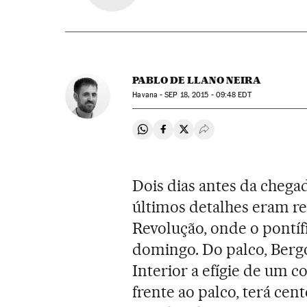
PABLO DE LLANO NEIRA
Havana -
SEP
18, 2015 - 09:48
EDT
Compartir en Whatsapp
Compartir en Facebook
Compartir en Twitter
Desplegar Redes Soci
Dois dias antes da chega
últimos detalhes eram re
Revolução, onde o pontífi
domingo. Do palco, Bergo
Interior a efígie de um 
frente ao palco, terá ce