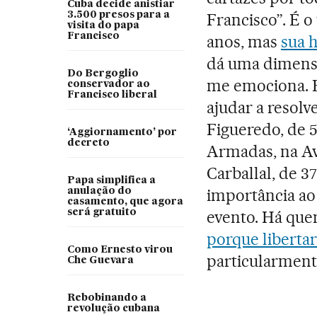
Cuba decide anistiar
3.500 presos para a
Francisco”. É o 
visita do papa
Francisco
anos, mas
sua 
dá uma dimensão
Do Bergoglio
me emociona. E
conservador ao
Francisco liberal
ajudar a resolv
Figueredo, de 5
‘Aggiornamento’ por
decreto
Armadas, na Av
Carballal, de 3
Papa simplifica a
importância ao
anulação do
casamento, que agora
será gratuito
evento. Há quem
porque liberta
Como Ernesto virou
particularment
Che Guevara
Rebobinando a
revolução cubana