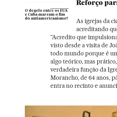
Reforço para
O degelo entre os EUA
e Cuba marcam o fim
do antiamericanismo?
As igrejas da 
acreditando que
“Acredito que impulsiona
visto desde a visita de J
todo mundo porque é uma
algo teórico, mas prático
verdadeira função da Igre
Morancho, de 64 anos, p
entra no recinto e anuncia