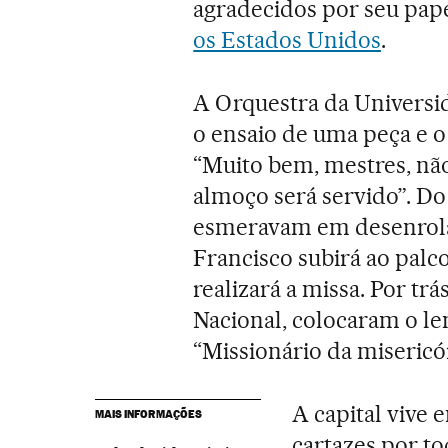
agradecidos por seu pap
os Estados Unidos
.
A Orquestra da Universi
o ensaio de uma peça e o
“Muito bem, mestres, não
almoço será servido”. Do
esmeravam em desenrola
Francisco subirá ao palc
realizará a missa. Por trá
Nacional, colocaram o lem
“Missionário da misericór
A capital vive
MAIS INFORMAÇÕES
cartazes por t