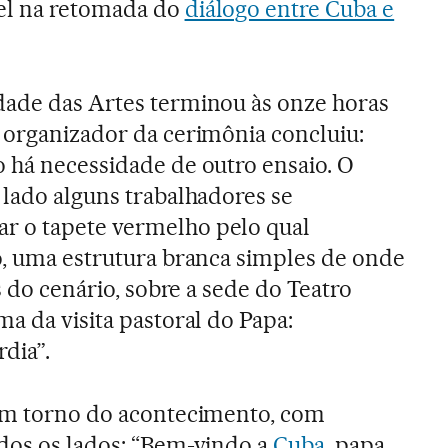
el na retomada do
diálogo entre Cuba e
dade das Artes terminou às onze horas
 organizador da cerimônia concluiu:
 há necessidade de outro ensaio. O
 lado alguns trabalhadores se
r o tapete vermelho pelo qual
o, uma estrutura branca simples de onde
s do cenário, sobre a sede do Teatro
a da visita pastoral do Papa:
dia”.
 em torno do acontecimento, com
odos os lados: “Bem-vindo a
Cuba
, papa