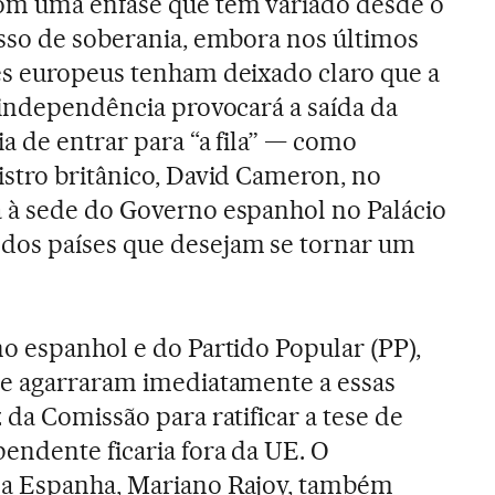
om uma ênfase que tem variado desde o
esso de soberania, embora nos últimos
es europeus tenham deixado claro que a
 independência provocará a saída da
a de entrar para “a fila” — como
stro britânico, David Cameron, no
 à sede do Governo espanhol no Palácio
os países que desejam se tornar um
o espanhol e do Partido Popular (PP),
se agarraram imediatamente a essas
da Comissão para ratificar a tese de
endente ficaria fora da UE. O
da Espanha, Mariano Rajoy, também