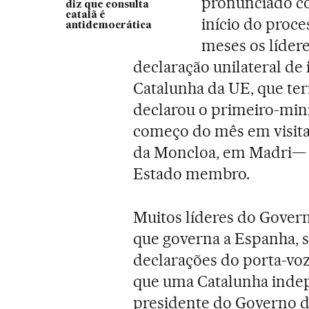
pronunciado c
diz que consulta
catalã é
início do proc
antidemocrática
meses os líder
declaração unilateral de
Catalunha da UE, que teri
declarou o primeiro-mini
começo do mês em visita
da Moncloa, em Madri— d
Estado membro.
Muitos líderes do Govern
que governa a Espanha, 
declarações do porta-voz 
que uma Catalunha indep
presidente do Governo 