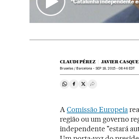
“Catalunha independente e
CLAUDI PÉREZ
JAVIER CASQU
Bruselas / Barcelona -
SEP
18, 2015 - 08:46
EDT
Compartir en Whatsapp
Compartir en Facebook
Compartir en Twitter
Desplegar Redes Soci
A
Comissão Europeia
rea
região ou um governo re
independente "estará au
Um porta-voz do preside