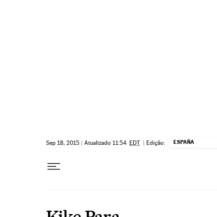
Pular para o conteúdo
ESPAÑA
Sep 18, 2015
|
Atualizado 11:54
EDT
|
Edição:
Kike Para