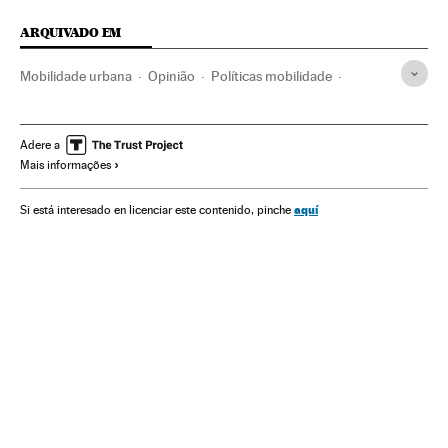
ARQUIVADO EM
Mobilidade urbana
Opinião
Políticas mobilidade
São Paulo
Desenvolvimento sustentável
Estado São Paulo
Brasil
América do Sul
Adere a
Mais informações
América Latina
América
Transporte
Meio ambiente
Etanol combustível
Biocombustíveis
aquí
Si está interesado en licenciar este contenido, pinche
Energias renováveis
Fontes energia
Energia
Áreas urbanas
Urbanismo