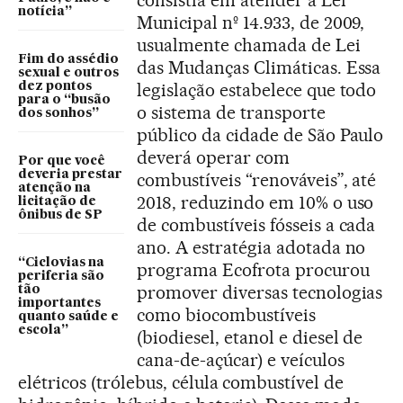
consistia em atender a Lei
notícia”
Municipal nº 14.933, de 2009,
usualmente chamada de Lei
Fim do assédio
das Mudanças Climáticas. Essa
sexual e outros
legislação estabelece que todo
dez pontos
para o “busão
o sistema de transporte
dos sonhos”
público da cidade de São Paulo
deverá operar com
Por que você
deveria prestar
combustíveis “renováveis”, até
atenção na
2018, reduzindo em 10% o uso
licitação de
ônibus de SP
de combustíveis fósseis a cada
ano. A estratégia adotada no
“Ciclovias na
programa Ecofrota procurou
periferia são
promover diversas tecnologias
tão
importantes
como biocombustíveis
quanto saúde e
escola”
(biodiesel, etanol e diesel de
cana-de-açúcar) e veículos
elétricos (trólebus, célula combustível de