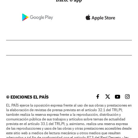
Baixe o app
©
EDICIONES EL PAÍS
EL PAÍS BRASIL EN
EL PAÍS BRASI
EL PAÍS B
EL PA
EL PAÍS ejerce la oposición expresa frente al uso de sus obras y prestaciones en
la elaboración de revistas de prensa prevista en el artículo 32.1 del TRLPI;
también realiza la reserva expresa frente a la reproducción, distribución y
comunicación pública de sus trabajos y artículos sobre temas de actualidad
prevista en el artículo 33.1 del TRLPI; y, asimismo, realiza una reserva expresa
de las reproducciones y usos de las obras y otras prestaciones accesibles desde
este sitio web a medios de lectura mecánica u otros medios que resulten
adecuados a tal fin de conformidad con el artículo 67.3 del Real Decreto - ley