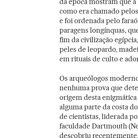
da época mostram que a 
como era chamado pelos 
e foi ordenada pelo faraó
paragens longínquas, qu
fim da civilização egípci
peles de leopardo, madei
em rituais de culto e ado
Os arqueólogos moderno
nenhuma prova que deter
origem desta enigmática 
alguma parte da costa d
de cientistas, liderada p
faculdade Dartmouth (Ne
descobriu recentemente,