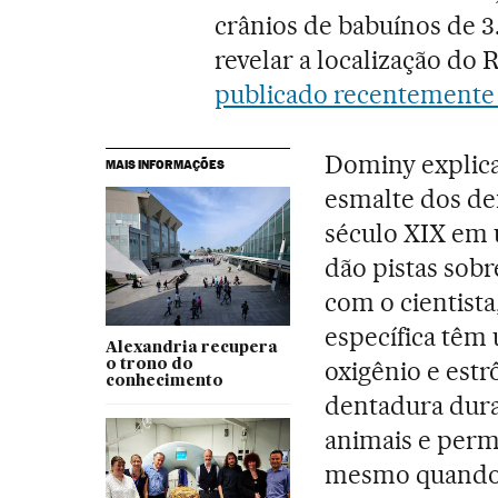
crânios de babuínos de 3
revelar a localização do 
publicado recentemente n
Dominy explica
MAIS INFORMAÇÕES
esmalte dos de
século XIX em 
dão pistas sob
com o cientista
específica têm 
Alexandria recupera
oxigênio e estr
o trono do
conhecimento
dentadura dura
animais e per
mesmo quando 