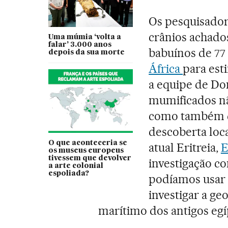
Os pesquisador
crânios achado
Uma múmia ‘volta a
falar’ 3.000 anos
babuínos de 77 
depois da sua morte
África
para est
a equipe de Do
mumificados nã
como também q
descoberta loca
O que aconteceria se
atual Eritreia,
E
os museus europeus
tivessem que devolver
investigação 
a arte colonial
espoliada?
podíamos usar 
investigar a ge
marítimo dos antigos egíp