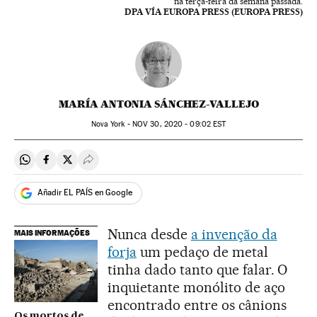
na terça-feira da semana passada.
DPA VÍA EUROPA PRESS (EUROPA PRESS)
MARÍA ANTONIA SÁNCHEZ-VALLEJO
Nova York -
NOV
30, 2020 - 09:02
EST
Compartir en Whatsapp
Compartir en Facebook
Compartir en Twitter
Desplegar Redes Sociales
Añadir EL PAÍS en Google
Nunca desde
a invenção da
MAIS INFORMAÇÕES
forja
um pedaço de metal
tinha dado tanto que falar. O
inquietante monólito de aço
encontrado entre os cânions
Os mortos de