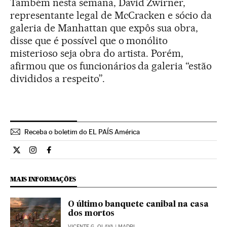
Também nesta semana, David Zwirner,
representante legal de McCracken e sócio da
galeria de Manhattan que expôs sua obra,
disse que é possível que o monólito
misterioso seja obra do artista. Porém,
afirmou que os funcionários da galeria “estão
divididos a respeito”.
Receba o boletim do EL PAÍS América
Internacional El País Brasil en Twitter
Internacional El País Brasil en Instagram
Internacional El País Brasil en Facebook
MAIS INFORMAÇÕES
O último banquete canibal na casa
dos mortos
VICENTE G. OLAYA
| MADRI