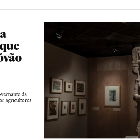
 a
 que
tóvão
overnante da
or agricultores