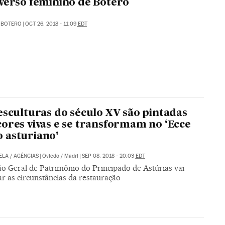
verso feminino de Botero
 BOTERO
|
OCT 26, 2018 - 11:09
EDT
esculturas do século XV são pintadas
ores vivas e se transformam no ‘Ecce
 asturiano’
ELA
/
AGÊNCIAS
|
Oviedo / Madri
|
SEP 08, 2018 - 20:03
EDT
ão Geral de Patrimônio do Principado de Astúrias vai
ar as circunstâncias da restauração