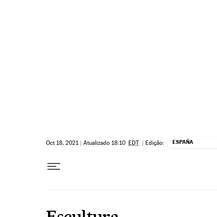
Pular para o conteúdo
ESPAÑA
Oct 18, 2021
|
Atualizado 18:10
EDT
|
Edição:
Escultura