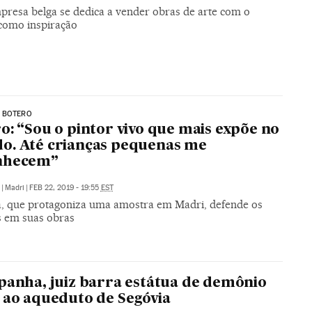
resa belga se dedica a vender obras de arte com o
 como inspiração
 BOTERO
o: “Sou o pintor vivo que mais expõe no
o. Até crianças pequenas me
nhecem”
|
Madri
|
FEB 22, 2019 - 19:55
EST
ta, que protagoniza uma amostra em Madri, defende os
 em suas obras
panha, juiz barra estátua de demônio
 ao aqueduto de Segóvia