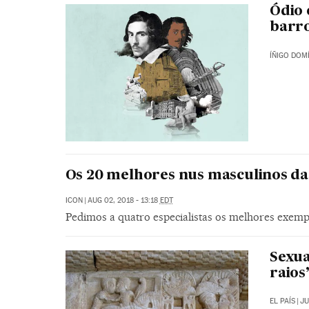
Ódio 
barr
ÍÑIGO DOM
Os 20 melhores nus masculinos da 
ICON
|
AUG 02, 2018 - 13:18
EDT
Pedimos a quatro especialistas os melhores exemplo
Sexua
raios
EL PAÍS
|
JU