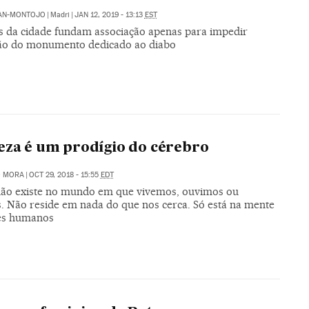
PAN-MONTOJO
|
Madri
|
JAN 12, 2019 - 13:13
EST
as da cidade fundam associação apenas para impedir
ção do monumento dedicado ao diabo
eza é um prodígio do cérebro
O MORA
|
OCT 29, 2018 - 15:55
EDT
não existe no mundo em que vivemos, ouvimos ou
. Não reside em nada do que nos cerca. Só está na mente
es humanos