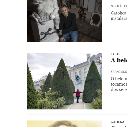
NICOLÁS 
Católic
instala
IDEIAS
A bel
FRANCISC
O belo 
tocamos
dos ser
CULTURA