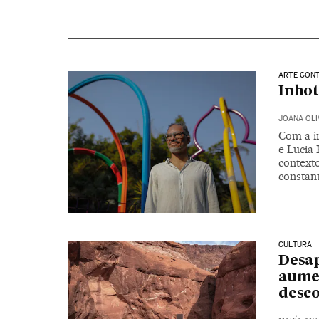
ARTE CON
Inhot
JOANA OLI
Com a i
e Lucia
contexto
constant
CULTURA
Desap
aumen
desc