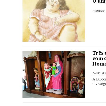
O uni
FERNANDO
Três 
com c
Homo
DANIEL MU
A Direç
investig