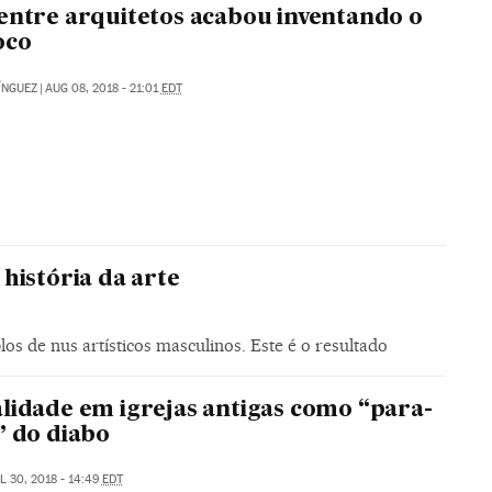
entre arquitetos acabou inventando o
oco
ÍNGUEZ
|
AUG 08, 2018 - 21:01
EDT
história da arte
s de nus artísticos masculinos. Este é o resultado
lidade em igrejas antigas como “para-
” do diabo
L 30, 2018 - 14:49
EDT