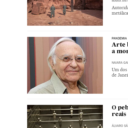
MARÍA ANT
Autorid
metálica
PANDEMIA
Arte 
a mo
NAIARA G
Um dos p
de Janei
O peb
reais
ÁLVARO S