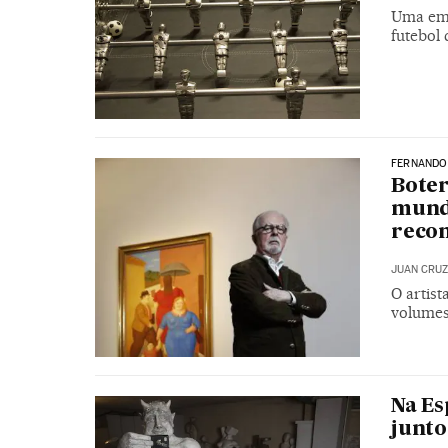
Uma emp
futebol
FERNANDO
Boter
mund
reco
JUAN CRUZ
O artis
volumes
Na Es
junto