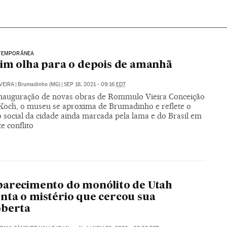
TEMPORÂNEA
im olha para o depois de amanhã
VEIRA
|
Brumadinho (MG)
|
SEP 18, 2021 - 09:16
EDT
nauguração de novas obras de Rommulo Vieira Conceição
 Koch, o museu se aproxima de Brumadinho e reflete o
 social da cidade ainda marcada pela lama e do Brasil em
e conflito
arecimento do monólito de Utah
ta o mistério que cercou sua
oberta