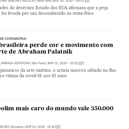
ONIA SÁNCHEZ-VALLEJO
|
Nova York
|
NOV 30, 2020 - 09:02
EST
ades do desértico Estado dos EUA afirmam que a peça
 foi levada por um desconhecido na sexta-feira
 DE CORONAVÍRUS
brasileira perde cor e movimento com
rte de Abraham Palatnik
ALARRAGA GORTÁZAR
|
São Paulo
|
MAY 12, 2020 - 15:02
EDT
ioneiros da arte cinética, o artista morreu sábado no Rio
ro vítima da covid-19, aos 92 anos
olim mais caro do mundo vale 350.000
ÁNCHEZ
|
Bruxelas
|
APR 01, 2019 - 15:16
EDT