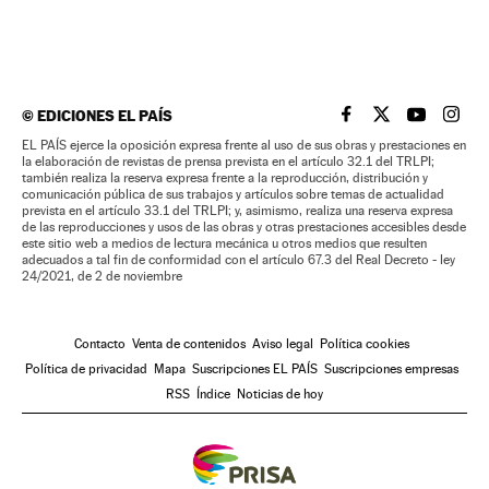
©
EDICIONES EL PAÍS
EL PAÍS BRASIL EN
EL PAÍS BRASI
EL PAÍS B
EL PA
EL PAÍS ejerce la oposición expresa frente al uso de sus obras y prestaciones en
la elaboración de revistas de prensa prevista en el artículo 32.1 del TRLPI;
también realiza la reserva expresa frente a la reproducción, distribución y
comunicación pública de sus trabajos y artículos sobre temas de actualidad
prevista en el artículo 33.1 del TRLPI; y, asimismo, realiza una reserva expresa
de las reproducciones y usos de las obras y otras prestaciones accesibles desde
este sitio web a medios de lectura mecánica u otros medios que resulten
adecuados a tal fin de conformidad con el artículo 67.3 del Real Decreto - ley
24/2021, de 2 de noviembre
Contacto
Venta de contenidos
Aviso legal
Política cookies
Política de privacidad
Mapa
Suscripciones EL PAÍS
Suscripciones empresas
RSS
Índice
Noticias de hoy