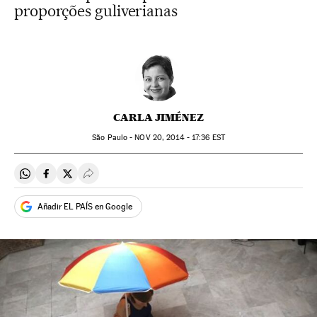
proporções guliverianas
CARLA JIMÉNEZ
São Paulo -
NOV
20, 2014 - 17:36
EST
Compartir en Whatsapp
Compartir en Facebook
Compartir en Twitter
Desplegar Redes Sociales
Añadir EL PAÍS en Google