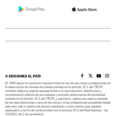
©
EDICIONES EL PAÍS
EL PAÍS BRASIL EN
EL PAÍS BRASI
EL PAÍS B
EL PA
EL PAÍS ejerce la oposición expresa frente al uso de sus obras y prestaciones en
la elaboración de revistas de prensa prevista en el artículo 32.1 del TRLPI;
también realiza la reserva expresa frente a la reproducción, distribución y
comunicación pública de sus trabajos y artículos sobre temas de actualidad
prevista en el artículo 33.1 del TRLPI; y, asimismo, realiza una reserva expresa
de las reproducciones y usos de las obras y otras prestaciones accesibles desde
este sitio web a medios de lectura mecánica u otros medios que resulten
adecuados a tal fin de conformidad con el artículo 67.3 del Real Decreto - ley
24/2021, de 2 de noviembre