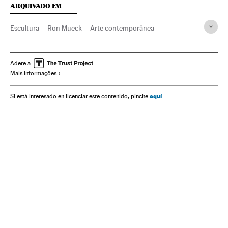
ARQUIVADO EM
Escultura
Ron Mueck
Arte contemporânea
Escultores
São Paulo
Estado São Paulo
Artes plásticas
Brasil
História arte
Exposições
Adere a
Mais informações
América do Sul
América Latina
Agenda cultural
Gente
América
Cultura
Sociedade
Arte
aquí
Si está interesado en licenciar este contenido, pinche
A escolha da sexta