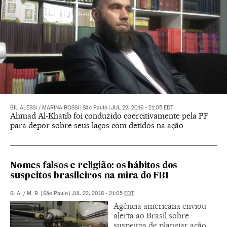
GIL ALESSI
/
MARINA ROSSI
|
São Paulo
|
JUL 22, 2016 - 21:05
EDT
Ahmad Al-Khatib foi conduzido coercitivamente pela PF
para depor sobre seus laços com detidos na ação
Nomes falsos e religião: os hábitos dos
suspeitos brasileiros na mira do FBI
G. A.
/
M. R.
|
São Paulo
|
JUL 22, 2016 - 21:05
EDT
Agência americana enviou
alerta ao Brasil sobre
suspeitos de planejar ação