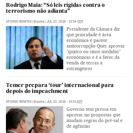
Rodrigo Maia: “Só leis rígidas contra o
terrorismo não adianta”
AFONSO BENITES
|
Brasilia
|
JUL 22, 2016 - 13:54
EDT
Presidente da Câmara diz
que prioridade é área
econômica e pacote
anticorrupção Quer aprovar
“quatro ou cinco medidas”
econômicas e é a favor da
venda de terras a
estrangeiros
Temer prepara ‘tour’ internacional para
depois do impeachment
AFONSO BENITES
|
Brasilia
|
JUL 22, 2016 - 13:51
EDT
Governo tem pressa em
aprovar no propostas que
mudam regras do pré-sal e
de agências