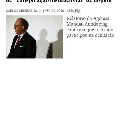
de “conspiração institucional” de doping
CARLOS ARRIBAS
|
Madri
|
DEC 09, 2016 - 13:51
EST
Relatório da Agência
Mundial Antidoping
confirma que o Estado
participou na ocultação