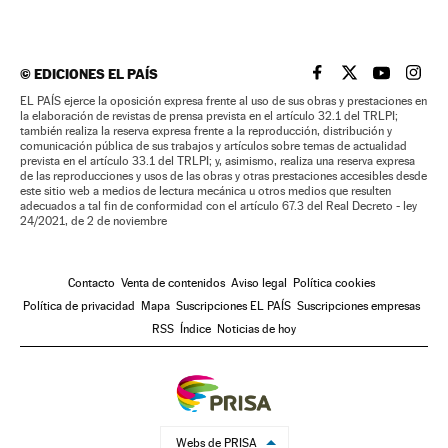
©
EDICIONES EL PAÍS
EL PAÍS BRASIL EN
EL PAÍS BRASI
EL PAÍS B
EL PA
EL PAÍS ejerce la oposición expresa frente al uso de sus obras y prestaciones en
la elaboración de revistas de prensa prevista en el artículo 32.1 del TRLPI;
también realiza la reserva expresa frente a la reproducción, distribución y
comunicación pública de sus trabajos y artículos sobre temas de actualidad
prevista en el artículo 33.1 del TRLPI; y, asimismo, realiza una reserva expresa
de las reproducciones y usos de las obras y otras prestaciones accesibles desde
este sitio web a medios de lectura mecánica u otros medios que resulten
adecuados a tal fin de conformidad con el artículo 67.3 del Real Decreto - ley
24/2021, de 2 de noviembre
Contacto
Venta de contenidos
Aviso legal
Política cookies
Política de privacidad
Mapa
Suscripciones EL PAÍS
Suscripciones empresas
RSS
Índice
Noticias de hoy
Webs de PRISA