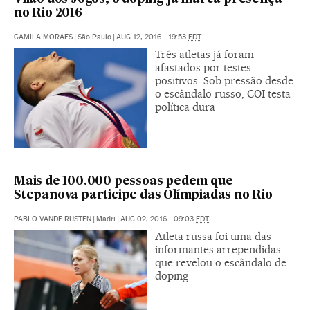
no Rio 2016
CAMILA MORAES
|
São Paulo
|
AUG 12, 2016 - 19:53
EDT
Três atletas já foram
afastados por testes
positivos. Sob pressão desde
o escândalo russo, COI testa
política dura
Mais de 100.000 pessoas pedem que
Stepanova participe das Olímpiadas no Rio
PABLO VANDE RUSTEN
|
Madri
|
AUG 02, 2016 - 09:03
EDT
Atleta russa foi uma das
informantes arrependidas
que revelou o escândalo de
doping