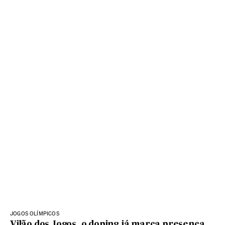
JOGOS OLÍMPICOS
Vilão dos Jogos, o doping já marca presença