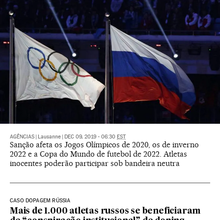
AGÊNCIAS
|
Lausanne
|
DEC 09, 2019 - 06:30
EST
Sanção afeta os Jogos Olímpicos de 2020, os de inverno
2022 e a Copa do Mundo de futebol de 2022. Atletas
inocentes poderão participar sob bandeira neutra
CASO DOPAGEM RÚSSIA
Mais de 1.000 atletas russos se beneficiaram