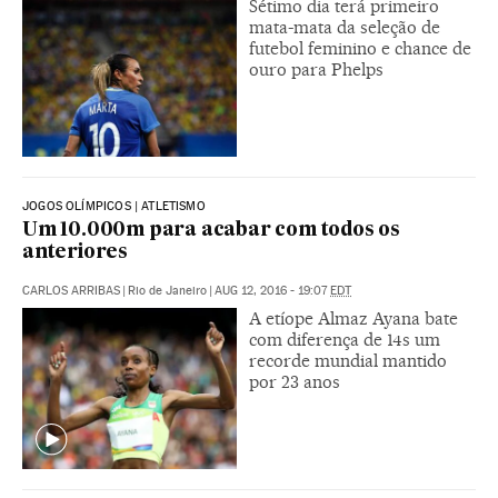
Sétimo dia terá primeiro
mata-mata da seleção de
futebol feminino e chance de
ouro para Phelps
JOGOS OLÍMPICOS | ATLETISMO
Um 10.000m para acabar com todos os
anteriores
CARLOS ARRIBAS
|
Rio de Janeiro
|
AUG 12, 2016 - 19:07
EDT
A etíope Almaz Ayana bate
com diferença de 14s um
recorde mundial mantido
por 23 anos