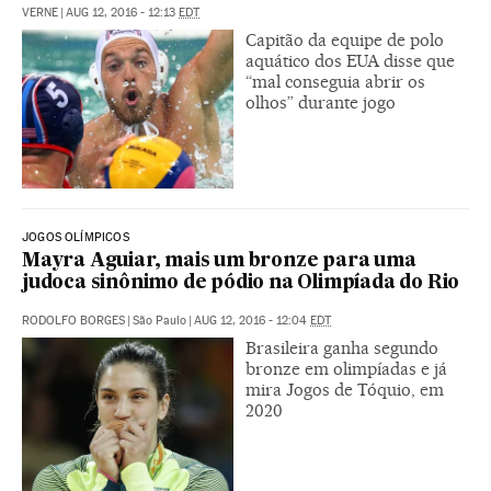
VERNE
|
AUG 12, 2016 - 12:13
EDT
Capitão da equipe de polo
aquático dos EUA disse que
“mal conseguia abrir os
olhos” durante jogo
JOGOS OLÍMPICOS
Mayra Aguiar, mais um bronze para uma
judoca sinônimo de pódio na Olimpíada do Rio
RODOLFO BORGES
|
São Paulo
|
AUG 12, 2016 - 12:04
EDT
Brasileira ganha segundo
bronze em olimpíadas e já
mira Jogos de Tóquio, em
2020