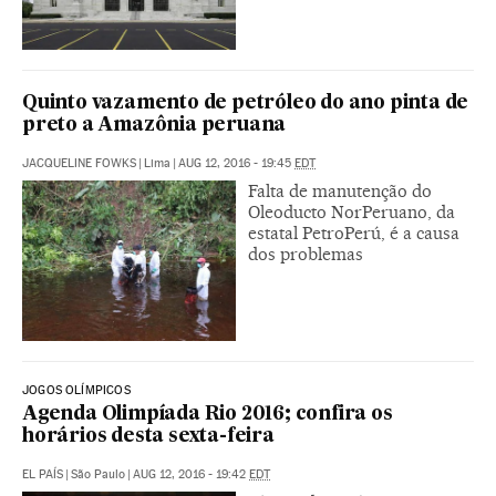
Quinto vazamento de petróleo do ano pinta de
preto a Amazônia peruana
JACQUELINE FOWKS
|
Lima
|
AUG 12, 2016 - 19:45
EDT
Falta de manutenção do
Oleoducto NorPeruano, da
estatal PetroPerú, é a causa
dos problemas
JOGOS OLÍMPICOS
Agenda Olimpíada Rio 2016; confira os
horários desta sexta-feira
EL PAÍS
|
São Paulo
|
AUG 12, 2016 - 19:42
EDT