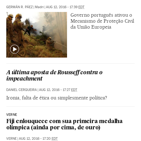
GERMÁN R. PÁEZ
|
Madri
|
AUG 12, 2016 - 17:39
EDT
Governo português ativou o
Mecanismo de Proteção Civil
da União Europeia
A última aposta de Rousseff contra o
impeachment
DANIEL CERQUEIRA
|
AUG 12, 2016 - 17:27
EDT
Ironia, falta de ética ou simplesmente política?
VERNE
Fiji enlouquece com sua primeira medalha
olímpica (ainda por cima, de ouro)
VERNE
|
AUG 12, 2016 - 17:20
EDT