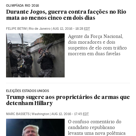
OLIMPÍADA RIO 2016
Durante Jogos, guerra contra facções no Rio
mata ao menos cinco em dois dias
FELIPE BETIM
|
Rio de Janeiro
|
AUG 12, 2016 - 18:28
EDT
Agente da Força Nacional,
dois moradores e dois
suspeitos de elo com tráfico
morrem em duas favelas
ELEIÇÕES ESTADOS UNIDOS
Trump sugere aos proprietários de armas que
detenham Hillary
MARC BASSETS
|
Washington
|
AUG 12, 2016 - 17:45
EDT
O confuso comentário do
candidato republicano
levanta uma nova polêmica