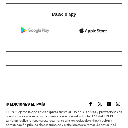
Baixe o app
©
EDICIONES EL PAÍS
EL PAÍS BRASIL EN
EL PAÍS BRASI
EL PAÍS B
EL PA
EL PAÍS ejerce la oposición expresa frente al uso de sus obras y prestaciones en
la elaboración de revistas de prensa prevista en el artículo 32.1 del TRLPI;
también realiza la reserva expresa frente a la reproducción, distribución y
comunicación pública de sus trabajos y artículos sobre temas de actualidad