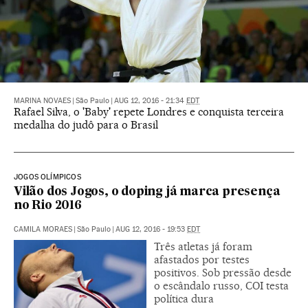
MARINA NOVAES
|
São Paulo
|
AUG 12, 2016 - 21:34
EDT
Rafael Silva, o 'Baby' repete Londres e conquista terceira
medalha do judô para o Brasil
JOGOS OLÍMPICOS
Vilão dos Jogos, o doping já marca presença
no Rio 2016
CAMILA MORAES
|
São Paulo
|
AUG 12, 2016 - 19:53
EDT
Três atletas já foram
afastados por testes
positivos. Sob pressão desde
o escândalo russo, COI testa
política dura