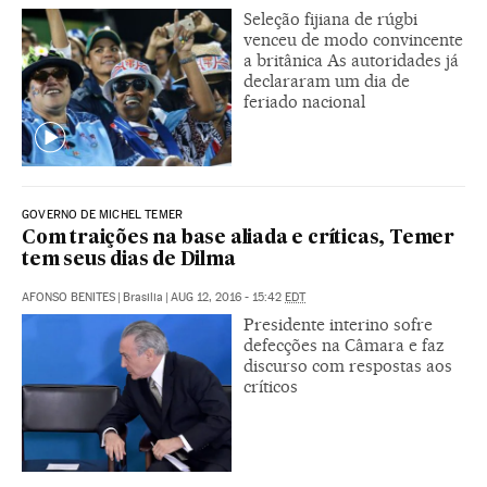
Seleção fijiana de rúgbi
venceu de modo convincente
a britânica As autoridades já
declararam um dia de
feriado nacional
GOVERNO DE MICHEL TEMER
Com traições na base aliada e críticas, Temer
tem seus dias de Dilma
AFONSO BENITES
|
Brasilia
|
AUG 12, 2016 - 15:42
EDT
Presidente interino sofre
defecções na Câmara e faz
discurso com respostas aos
críticos