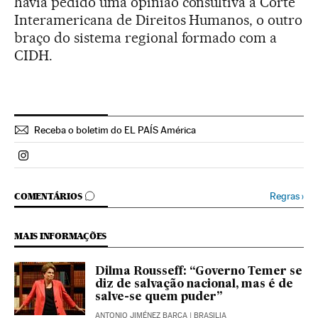
havia pedido uma opinião consultiva à Corte
Interamericana de Direitos Humanos, o outro
braço do sistema regional formado com a
CIDH.
Receba o boletim do EL PAÍS América
Politica El País Brasil en Instagram
COMENTÁRIOS
Regras
›
COMENTÁRIOS
MAIS INFORMAÇÕES
Dilma Rousseff: “Governo Temer se
diz de salvação nacional, mas é de
salve-se quem puder”
ANTONIO JIMÉNEZ BARCA
| BRASILIA