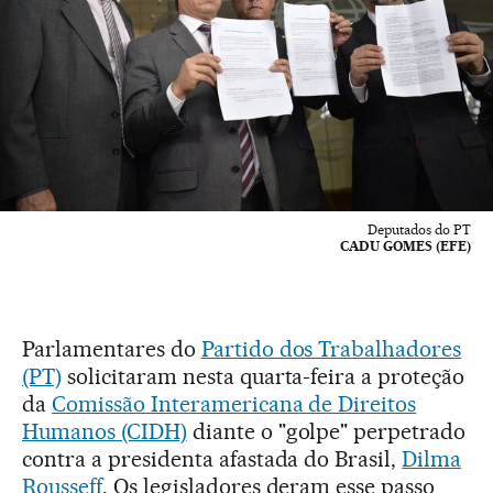
Deputados do PT
CADU GOMES (EFE)
Parlamentares do
Partido dos Trabalhadores
(PT)
solicitaram nesta quarta-feira a proteção
da
Comissão Interamericana de Direitos
Humanos (CIDH)
diante o "golpe" perpetrado
contra a presidenta afastada do Brasil,
Dilma
Rousseff
. Os legisladores deram esse passo