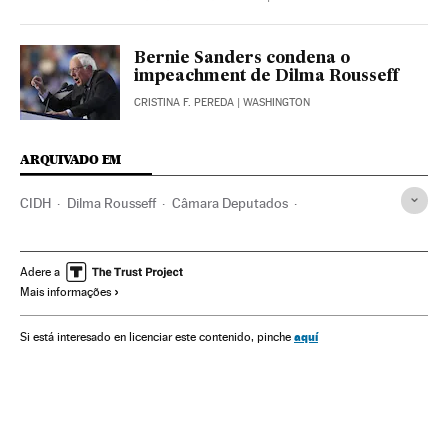
Bernie Sanders condena o
impeachment de Dilma Rousseff
CRISTINA F. PEREDA
| WASHINGTON
ARQUIVADO EM
CIDH
Dilma Rousseff
Câmara Deputados
Impeachment
Crises políticas
Partido dos Trabalhadores
Presidente Brasil
Adere a
Mais informações
Destituições políticas
Congresso Nacional
Estados Unidos
Presidência Brasil
Atividade legislativa
aquí
Si está interesado en licenciar este contenido, pinche
Direitos humanos
Brasil
Governo Brasil
Conflitos políticos
Parlamento
América do Sul
América Latina
Governo
Administração Estado