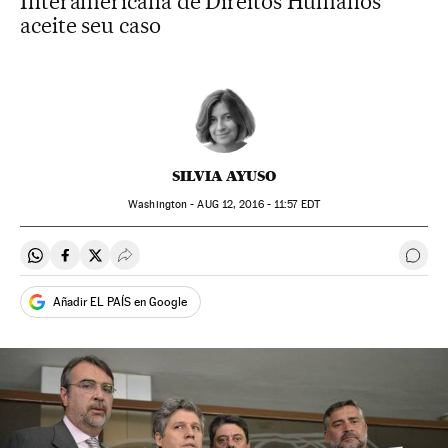
Interamericana de Direitos Humanos
aceite seu caso
SILVIA AYUSO
Washington -
AUG
12, 2016 - 11:57
EDT
Compartir en Whatsapp
Compartir en Facebook
Compartir en Twitter
Desplegar Redes Sociales
Come
Añadir EL PAÍS en Google