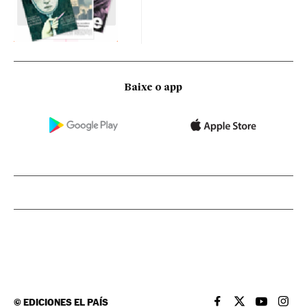
Baixe o app
©
EDICIONES EL PAÍS
EL PAÍS BRASIL EN
EL PAÍS BRASI
EL PAÍS B
EL PA