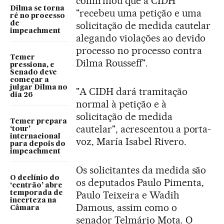
confirmou que a CIDH
Dilma se torna
"recebeu uma petição e uma
ré no processo
solicitação de medida cautelar
de
impeachment
alegando violações ao devido
processo no processo contra
Temer
Dilma Rousseff".
pressiona, e
Senado deve
começar a
julgar Dilma no
"A CIDH dará tramitação
dia 26
normal à petição e à
solicitação de medida
Temer prepara
cautelar", acrescentou a porta-
‘tour’
internacional
voz, María Isabel Rivero.
para depois do
impeachment
Os solicitantes da medida são
O declínio do
os deputados Paulo Pimenta,
‘centrão’ abre
Paulo Teixeira e Wadih
temporada de
incerteza na
Damous, assim como o
Câmara
senador Telmário Mota. O