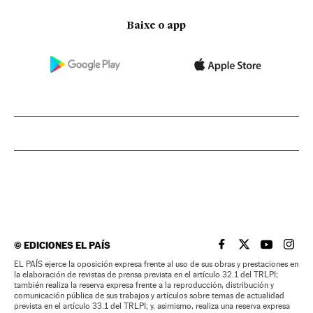
Baixe o app
©
EDICIONES EL PAÍS
EL PAÍS BRASIL EN
EL PAÍS BRASI
EL PAÍS B
EL PA
EL PAÍS ejerce la oposición expresa frente al uso de sus obras y prestaciones en
la elaboración de revistas de prensa prevista en el artículo 32.1 del TRLPI;
también realiza la reserva expresa frente a la reproducción, distribución y
comunicación pública de sus trabajos y artículos sobre temas de actualidad
prevista en el artículo 33.1 del TRLPI; y, asimismo, realiza una reserva expresa