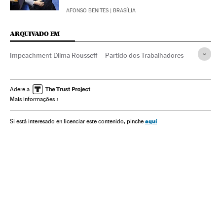
AFONSO BENITES
| BRASÍLIA
ARQUIVADO EM
Impeachment Dilma Rousseff
Partido dos Trabalhadores
Dilma Rousseff
Crises políticas
Impeachment
Câmara Deputados
Eleições EUA 2016
Adere a
Mais informações
Presidente Brasil
Destituições políticas
Atividade legislativa
Congresso Nacional
aquí
Si está interesado en licenciar este contenido, pinche
Estados Unidos
Eleições EUA
Presidência Brasil
América do Norte
Parlamento
Eleições presidenciais
Brasil
Governo Brasil
Governo
Eleições
Partidos políticos
Conflitos políticos
América
Administração Estado