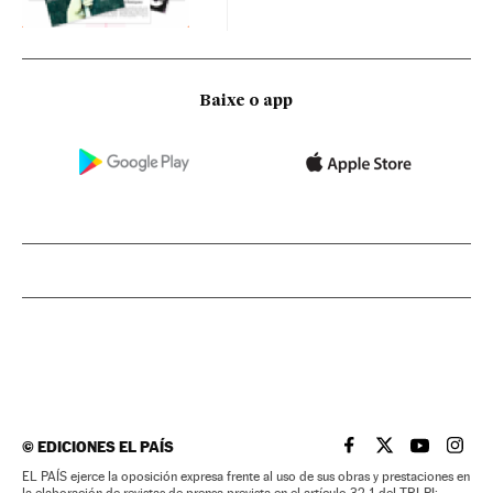
Baixe o app
©
EDICIONES EL PAÍS
EL PAÍS BRASIL EN
EL PAÍS BRASI
EL PAÍS B
EL PA
EL PAÍS ejerce la oposición expresa frente al uso de sus obras y prestaciones en
la elaboración de revistas de prensa prevista en el artículo 32.1 del TRLPI;