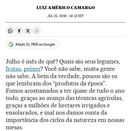
LUIZ AMÉRICO CAMARGO
JUL
22, 2016 - 14:12
EDT
Compartir en Whatsapp
Compartir en Facebook
Compartir en Twitter
Desplegar Redes Sociales
Añadir EL PAÍS en Google
Julho é mês de quê? Quais são seus legumes,
frutas
,
peixes
? Você não sabe, muita gente
não sabe. A bem da verdade, poucos são os
que lembram dos “produtos da época”.
Fomos acostumados a ter quase de tudo o ano
todo, graças ao avanço das técnicas agrícolas,
graças a milhões de hectares irrigados e
ensolarados, e mal nos damos conta da
importância dos ciclos da natureza em nossas
mesas.