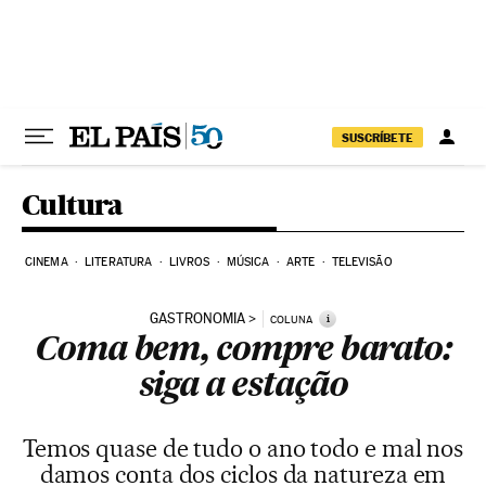
Pular para o conteúdo
SUSCRÍBETE
Cultura
CINEMA
LITERATURA
LIVROS
MÚSICA
ARTE
TELEVISÃO
GASTRONOMIA
i
COLUNA
Coma bem, compre barato:
siga a estação
Temos quase de tudo o ano todo e mal nos
damos conta dos ciclos da natureza em