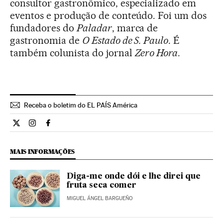
consultor gastronômico, especializado em
eventos e produção de conteúdo. Foi um dos
fundadores do
Paladar
, marca de
gastronomia de
O Estado de S. Paulo
. É
também colunista do jornal
Zero Hora
.
Receba o boletim do EL PAÍS América
Cultura El País Brasil en Twitter
Cultura El País Brasil en Instagram
Cultura El País Brasil en Facebook
MAIS INFORMAÇÕES
Diga-me onde dói e lhe direi que
fruta seca comer
MIGUEL ÁNGEL BARGUEÑO