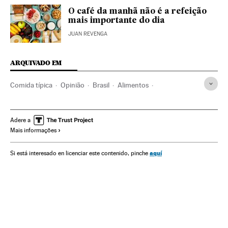
O café da manhã não é a refeição
mais importante do dia
JUAN REVENGA
ARQUIVADO EM
Comida típica
Opinião
Brasil
Alimentos
Alimentação
Indústria
Cocina tradicional
Gastronomia
Cultura
Adere a
Mais informações
aquí
Si está interesado en licenciar este contenido, pinche