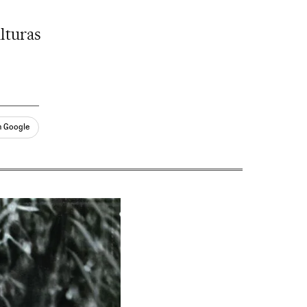
lturas
n Google