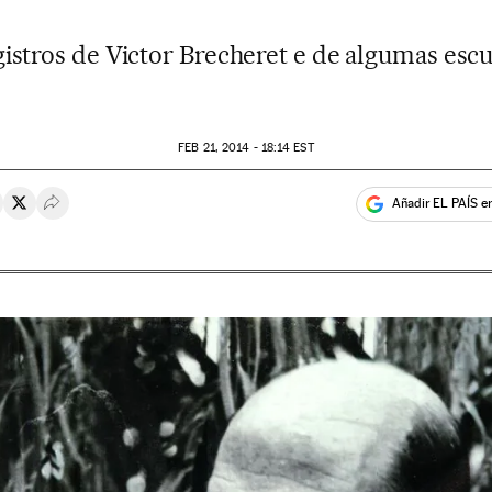
gistros de Victor Brecheret e de algumas escu
FEB
21, 2014 - 18:14
EST
Añadir EL PAÍS e
rtir en Whatsapp
ompartir en Facebook
Compartir en Twitter
Desplegar Redes Sociales