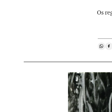
Os re
Compa
C