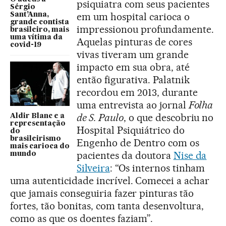
psiquiatra com seus pacientes
Sérgio
em um hospital carioca o
Sant’Anna,
grande contista
impressionou profundamente.
brasileiro, mais
uma vítima da
Aquelas pinturas de cores
covid-19
vivas tiveram um grande
impacto em sua obra, até
então figurativa. Palatnik
recordou em 2013, durante
uma entrevista ao jornal
Folha
de S. Paulo
, o que descobriu no
Aldir Blanc e a
representação
Hospital Psiquiátrico do
do
brasileirismo
Engenho de Dentro com os
mais carioca do
pacientes da doutora
Nise da
mundo
Silveira
: “Os internos tinham
uma autenticidade incrível. Comecei a achar
que jamais conseguiria fazer pinturas tão
fortes, tão bonitas, com tanta desenvoltura,
como as que os doentes faziam”.