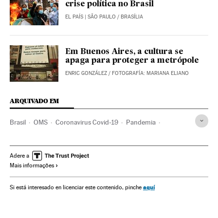
crise política no Brasil
EL PAÍS
| SÃO PAULO / BRASÍLIA
Em Buenos Aires, a cultura se
apaga para proteger a metrópole
ENRIC GONZÁLEZ
/
FOTOGRAFÍA: MARIANA ELIANO
ARQUIVADO EM
Brasil
OMS
Coronavirus Covid-19
Pandemia
Coronavirus
Doenças infecciosas
Doenças respiratórias
Ministério Saúde
Cultura
Artes plásticas
Obituários
Adere a
Mais informações
Pintura
Escultura
Pintores
Escultores
Arte abstrata
aquí
Si está interesado en licenciar este contenido, pinche