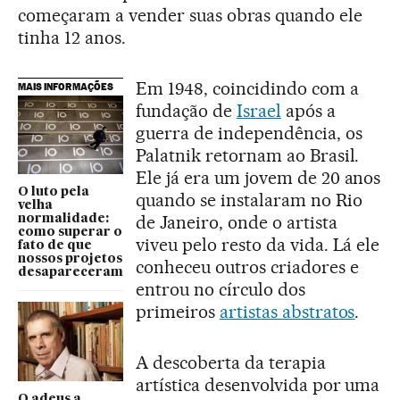
começaram a vender suas obras quando ele
tinha 12 anos.
Em 1948, coincidindo com a
MAIS INFORMAÇÕES
fundação de
Israel
após a
guerra de independência, os
Palatnik retornam ao Brasil.
Ele já era um jovem de 20 anos
O luto pela
quando se instalaram no Rio
velha
de Janeiro, onde o artista
normalidade:
como superar o
viveu pelo resto da vida. Lá ele
fato de que
nossos projetos
conheceu outros criadores e
desapareceram
entrou no círculo dos
primeiros
artistas abstratos
.
A descoberta da terapia
artística desenvolvida por uma
O adeus a