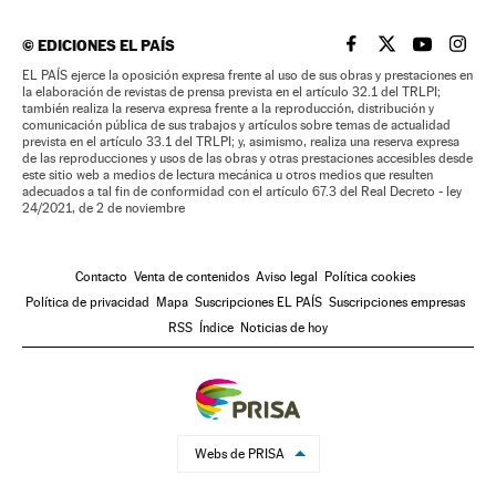
©
EDICIONES EL PAÍS
EL PAÍS BRASIL EN
EL PAÍS BRASI
EL PAÍS B
EL PA
EL PAÍS ejerce la oposición expresa frente al uso de sus obras y prestaciones en
la elaboración de revistas de prensa prevista en el artículo 32.1 del TRLPI;
también realiza la reserva expresa frente a la reproducción, distribución y
comunicación pública de sus trabajos y artículos sobre temas de actualidad
prevista en el artículo 33.1 del TRLPI; y, asimismo, realiza una reserva expresa
de las reproducciones y usos de las obras y otras prestaciones accesibles desde
este sitio web a medios de lectura mecánica u otros medios que resulten
adecuados a tal fin de conformidad con el artículo 67.3 del Real Decreto - ley
24/2021, de 2 de noviembre
Contacto
Venta de contenidos
Aviso legal
Política cookies
Política de privacidad
Mapa
Suscripciones EL PAÍS
Suscripciones empresas
RSS
Índice
Noticias de hoy
Webs de PRISA