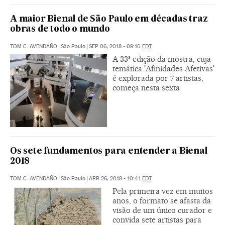
A maior Bienal de São Paulo em décadas traz
obras de todo o mundo
TOM C. AVENDAÑO
|
São Paulo
|
SEP 06, 2018 - 09:10
EDT
A 33ª edição da mostra, cuja
temática 'Afinidades Afetivas'
é explorada por 7 artistas,
começa nesta sexta
Os sete fundamentos para entender a Bienal
2018
TOM C. AVENDAÑO
|
São Paulo
|
APR 26, 2018 - 10:41
EDT
Pela primeira vez em muitos
anos, o formato se afasta da
visão de um único curador e
convida sete artistas para