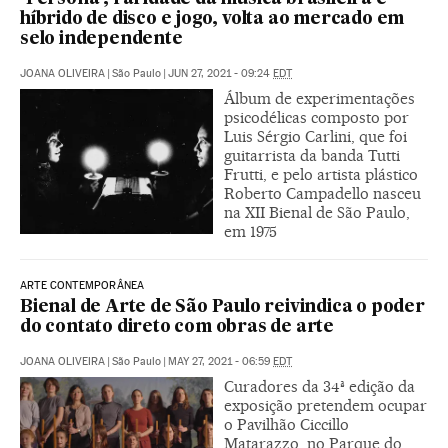
híbrido de disco e jogo, volta ao mercado em
selo independente
JOANA OLIVEIRA
|
São Paulo
|
JUN 27, 2021 - 09:24
EDT
Álbum de experimentações
psicodélicas composto por
Luis Sérgio Carlini, que foi
guitarrista da banda Tutti
Frutti, e pelo artista plástico
Roberto Campadello nasceu
na XII Bienal de São Paulo,
em 1975
ARTE CONTEMPORÂNEA
Bienal de Arte de São Paulo reivindica o poder
do contato direto com obras de arte
JOANA OLIVEIRA
|
São Paulo
|
MAY 27, 2021 - 06:59
EDT
Curadores da 34ª edição da
exposição pretendem ocupar
o Pavilhão Ciccillo
Matarazzo, no Parque do