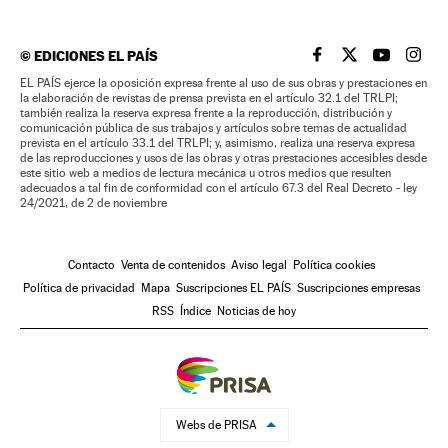
©
EDICIONES EL PAÍS
EL PAÍS BRASIL EN
EL PAÍS BRASI
EL PAÍS B
EL PA
EL PAÍS ejerce la oposición expresa frente al uso de sus obras y prestaciones en
la elaboración de revistas de prensa prevista en el artículo 32.1 del TRLPI;
también realiza la reserva expresa frente a la reproducción, distribución y
comunicación pública de sus trabajos y artículos sobre temas de actualidad
prevista en el artículo 33.1 del TRLPI; y, asimismo, realiza una reserva expresa
de las reproducciones y usos de las obras y otras prestaciones accesibles desde
este sitio web a medios de lectura mecánica u otros medios que resulten
adecuados a tal fin de conformidad con el artículo 67.3 del Real Decreto - ley
24/2021, de 2 de noviembre
Contacto
Venta de contenidos
Aviso legal
Política cookies
Política de privacidad
Mapa
Suscripciones EL PAÍS
Suscripciones empresas
RSS
Índice
Noticias de hoy
Webs de PRISA