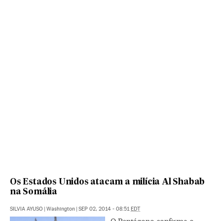
Os Estados Unidos atacam a milícia Al Shabab
na Somália
SILVIA AYUSO
|
Washington
|
SEP 02, 2014 - 08:51
EDT