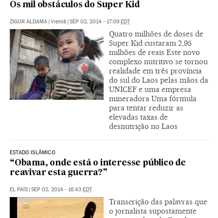
Os mil obstáculos do Super Kid
ZIGOR ALDAMA
|
Vietnã
|
SEP 02, 2014 - 17:09
EDT
Quatro milhões de doses de
Super Kid custaram 2,95
milhões de reais Este novo
complexo nutritivo se tornou
realidade em três província
do sul do Laos pelas mãos da
UNICEF e uma empresa
mineradora Uma fórmula
para tentar reduzir as
elevadas taxas de
desnutrição no Laos
ESTADO ISLÂMICO
“Obama, onde está o interesse público de
reavivar esta guerra?”
EL PAÍS
|
SEP 02, 2014 - 16:43
EDT
Transcrição das palavras que
o jornalista supostamente