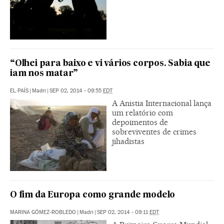
“Olhei para baixo e vi vários corpos. Sabia que
iam nos matar”
EL PAÍS
|
Madri
|
SEP 02, 2014 - 09:55
EDT
A Anistia Internacional lança
um relatório com
depoimentos de
sobreviventes de crimes
jihadistas
O fim da Europa como grande modelo
MARINA GÓMEZ-ROBLEDO
|
Madri
|
SEP 02, 2014 - 09:11
EDT