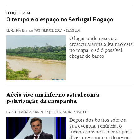
ELEIÇÕES 2014
O tempo e o espaço no Seringal Bagaço
M. R.
|
Rio Branco (AC)
|
SEP 02, 2014 - 18:53
EDT
O lugar onde nasceu e
cresceu Marina Silva não está
no mapa, e só é possível
chegar de barco
Aécio vive um inferno astral com a
polarização da campanha
CARLA JIMÉNEZ
|
São Paulo
|
SEP 02, 2014 - 18:28
EDT
Depois dos boatos sobre a
sua eventual renúncia, o
tucano convoca coletiva para
dizer que continua firme no