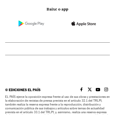
Baixe o app
©
EDICIONES EL PAÍS
EL PAÍS BRASIL EN
EL PAÍS BRASI
EL PAÍS B
EL PA
EL PAÍS ejerce la oposición expresa frente al uso de sus obras y prestaciones en
la elaboración de revistas de prensa prevista en el artículo 32.1 del TRLPI;
también realiza la reserva expresa frente a la reproducción, distribución y
comunicación pública de sus trabajos y artículos sobre temas de actualidad
prevista en el artículo 33.1 del TRLPI; y, asimismo, realiza una reserva expresa