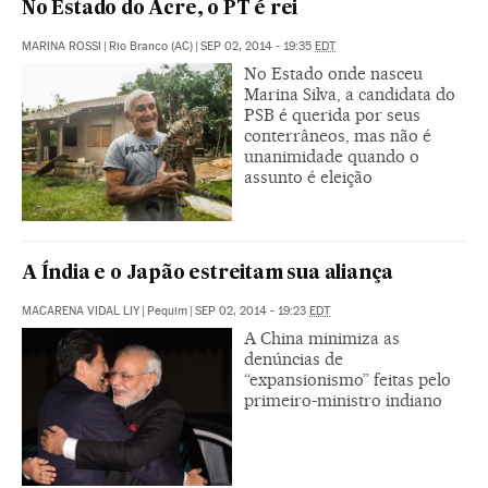
No Estado do Acre, o PT é rei
MARINA ROSSI
|
Rio Branco (AC)
|
SEP 02, 2014 - 19:35
EDT
No Estado onde nasceu
Marina Silva, a candidata do
PSB é querida por seus
conterrâneos, mas não é
unanimidade quando o
assunto é eleição
A Índia e o Japão estreitam sua aliança
MACARENA VIDAL LIY
|
Pequim
|
SEP 02, 2014 - 19:23
EDT
A China minimiza as
denúncias de
“expansionismo” feitas pelo
primeiro-ministro indiano