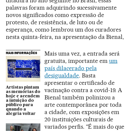
ditadura no ano seguinte no Brasil, essas
palavras foram adquirindo sucessivamente
novos significados como expressão de
protesto, de resistência, de luto ou de
esperança, como lembrou um dos curadores
nesta quinta-feira, na apresentação da Bienal,
Mais uma vez, a entrada será
MAIS INFORMAÇÕES
gratuita, importante em
um
país dilacerado pela
desigualdade
. Basta
apresentar o certificado de
Artistas pintam
vacinação contra a covid-19. A
as memórias do
Bienal também polinizou a
hoje e acendem
a intuição do
arte contemporânea por toda
público para
quando a
a cidade, com exposições em
alegria voltar
20 instituições culturais de
variados perfis. “É mais do que