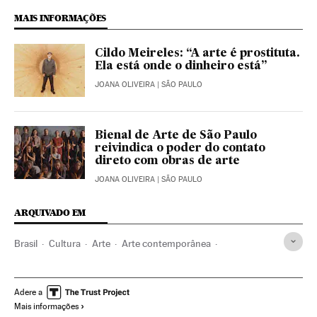
MAIS INFORMAÇÕES
Cildo Meireles: “A arte é prostituta.
Ela está onde o dinheiro está”
JOANA OLIVEIRA
| SÃO PAULO
Bienal de Arte de São Paulo
reivindica o poder do contato
direto com obras de arte
JOANA OLIVEIRA
| SÃO PAULO
ARQUIVADO EM
Brasil
Cultura
Arte
Arte contemporânea
Arte conceptual
Arte digital
Artistas
Bienal São Paulo
Exposições
Agenda cultural
Indígenas
Pandemia
Adere a
Mais informações
Coronavirus Covid-19
Inauguraciones
Jair Bolsonaro