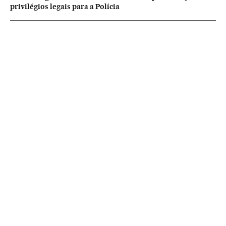
privilégios legais para a Polícia
NEWSLETTERS
Boletín de América
Cada semana en tu cuenta de correo una selección de las noticias,
reportajes y análisis de los periodistas de EL PAÍS con los acontecimientos
más relevantes del continente.