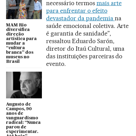
necessário termos
mais arte
para enfrentar o efeito
devastador da pandemia
na
saúde emocional coletiva. Arte
MAM Rio
diversifica
é garantia de sanidade”,
direção
artística para
ressaltou Eduardo Sarón,
mudar a
diretor do Itaú Cultural, uma
“cultura
branca” dos
das instituições parceiras do
museus no
Brasil
evento.
Augusto de
Campos, 90
anos de
vanguardismo
radical: “Nunca
parou de
experimentar.