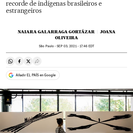
recorde de indígenas brasileiros e
estrangeiros
NAIARA GALARRAGA GORTÁZAR
JOANA
OLIVEIRA
São Paulo -
SEP
03, 2021 - 17:46
EDT
Compartir en Whatsapp
Compartir en Facebook
Compartir en Twitter
Desplegar Redes Sociales
Añadir EL PAÍS en Google