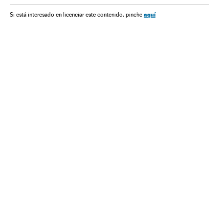
Ditadura Militar Brasil
aquí
Si está interesado en licenciar este contenido, pinche