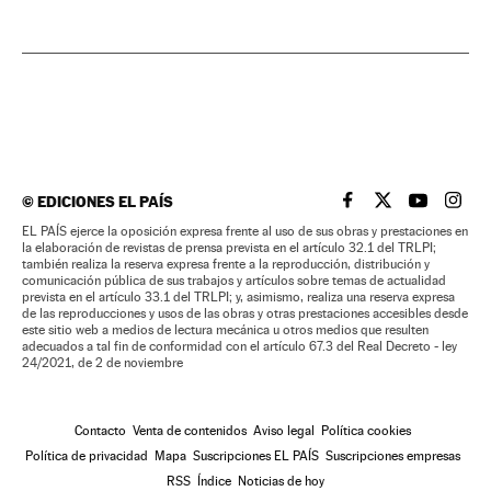
©
EDICIONES EL PAÍS
EL PAÍS BRASIL EN
EL PAÍS BRASI
EL PAÍS B
EL PA
EL PAÍS ejerce la oposición expresa frente al uso de sus obras y prestaciones en
la elaboración de revistas de prensa prevista en el artículo 32.1 del TRLPI;
también realiza la reserva expresa frente a la reproducción, distribución y
comunicación pública de sus trabajos y artículos sobre temas de actualidad
prevista en el artículo 33.1 del TRLPI; y, asimismo, realiza una reserva expresa
de las reproducciones y usos de las obras y otras prestaciones accesibles desde
este sitio web a medios de lectura mecánica u otros medios que resulten
adecuados a tal fin de conformidad con el artículo 67.3 del Real Decreto - ley
24/2021, de 2 de noviembre
Contacto
Venta de contenidos
Aviso legal
Política cookies
Política de privacidad
Mapa
Suscripciones EL PAÍS
Suscripciones empresas
RSS
Índice
Noticias de hoy