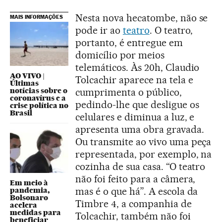
Nesta nova hecatombe, não se
MAIS INFORMAÇÕES
pode ir ao
teatro
. O teatro,
portanto, é entregue em
domicílio por meios
telemáticos. Às 20h, Claudio
AO VIVO |
Tolcachir aparece na tela e
Últimas
notícias sobre o
cumprimenta o público,
coronavírus e a
pedindo-lhe que desligue os
crise política no
Brasil
celulares e diminua a luz, e
apresenta uma obra gravada.
Ou transmite ao vivo uma peça
representada, por exemplo, na
cozinha de sua casa. “O teatro
não foi feito para a câmera,
Em meio à
mas é o que há”. A escola da
pandemia,
Bolsonaro
Timbre 4, a companhia de
acelera
medidas para
Tolcachir, também não foi
beneficiar