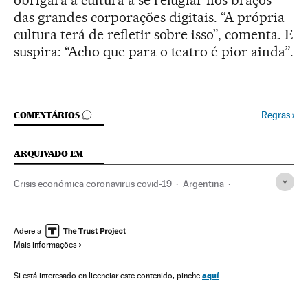
obrigará a cultura a se refugiar nos braços
das grandes corporações digitais. “A própria
cultura terá de refletir sobre isso”, comenta. E
suspira: “Acho que para o teatro é pior ainda”.
COMENTÁRIOS
Regras
›
COMENTÁRIOS
ARQUIVADO EM
Crisis económica coronavirus covid-19
Argentina
Coronavirus Covid-19
Crise econômica
Pandemia
Coronavirus
Recessão econômica
Adere a
Mais informações
Conjuntura econômica
Virologia
Epidemia
Microbiologia
Doenças infecciosas
América do Sul
aquí
Si está interesado en licenciar este contenido, pinche
América Latina
Doenças
América
Medicina