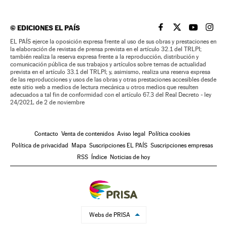
©
EDICIONES EL PAÍS
EL PAÍS BRASIL EN
EL PAÍS BRASI
EL PAÍS B
EL PA
EL PAÍS ejerce la oposición expresa frente al uso de sus obras y prestaciones en
la elaboración de revistas de prensa prevista en el artículo 32.1 del TRLPI;
también realiza la reserva expresa frente a la reproducción, distribución y
comunicación pública de sus trabajos y artículos sobre temas de actualidad
prevista en el artículo 33.1 del TRLPI; y, asimismo, realiza una reserva expresa
de las reproducciones y usos de las obras y otras prestaciones accesibles desde
este sitio web a medios de lectura mecánica u otros medios que resulten
adecuados a tal fin de conformidad con el artículo 67.3 del Real Decreto - ley
24/2021, de 2 de noviembre
Contacto
Venta de contenidos
Aviso legal
Política cookies
Política de privacidad
Mapa
Suscripciones EL PAÍS
Suscripciones empresas
RSS
Índice
Noticias de hoy
Webs de PRISA