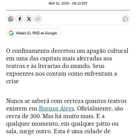
MAY
12, 2020 - 06:13
EDT
Compartir en Whatsapp
Compartir en Facebook
Compartir en Twitter
Desplegar Redes Sociales
Come
Añadir EL PAÍS en Google
O confinamento decretou um apagão cultural
em uma das capitais mais aferradas aos
teatros e às livrarias do mundo. Seus
expoentes nos contam como enfrentam a
crise
Nunca se saberá com certeza quantos teatros
existem em
Buenos Aires
. Oficialmente, são
cerca de 300. Mas há muito mais. E a
qualquer momento, em qualquer pátio ou
sala, surge outro. Esta é uma cidade de