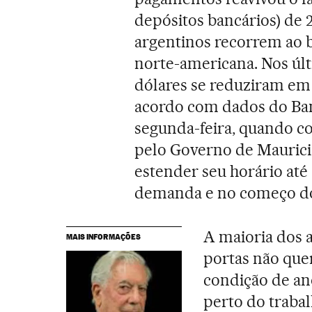
depósitos bancários) de 
argentinos recorrem ao b
norte-americana. Nos últ
dólares se reduziram em 3
acordo com dados do Banc
segunda-feira, quando 
pelo Governo de Maurici
estender seu horário até
demanda e no começo do d
A maioria dos 
MAIS INFORMAÇÕES
portas não quer
condição de ano
perto do traba