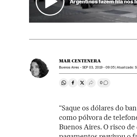
Argentinos fazem fila nos
MAR CENTENERA
Buenos Aires -
SEP
03, 2019 - 09:05
atualizado:
S
0
Compartir en Whatsapp
Compartir en Facebook
Compartir en Twitter
Desplegar Redes Soci
Comentários
“Saque os dólares do ba
como pólvora de telefon
Buenos Aires. O risco de
pagamentos reavivou o 