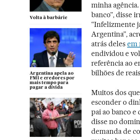
minha agência.
banco”, disse i
Volta à barbárie
“Infelizmente j
Argentina”, ac
atrás deles
em 
endividou e vol
referência ao e
bilhões de reai
Argentina apela ao
FMI e credores por
mais tempo para
pagar a dívida
Muitos dos que
esconder o din
pai ao banco e 
disse no domin
demanda de cof