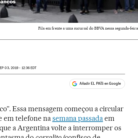
 bancos
Fila em frente a uma sucursal do BBVA nessa segunda-feira 
EP
03, 2019 - 12:36
EDT
Añadir EL PAÍS en Google
ales
nco”. Essa mensagem começou a circular
e em telefone na
semana passada
em
 que a Argentina volte a interromper os
fantasma do
corralito
(confisco de