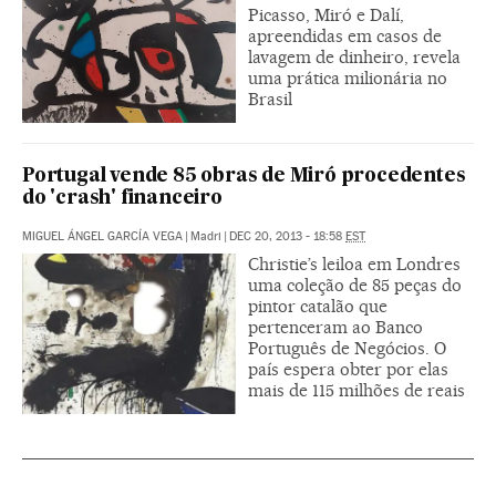
Picasso, Miró e Dalí,
apreendidas em casos de
lavagem de dinheiro, revela
uma prática milionária no
Brasil
Portugal vende 85 obras de Miró procedentes
do 'crash' financeiro
MIGUEL ÁNGEL GARCÍA VEGA
|
Madri
|
DEC 20, 2013 - 18:58
EST
Christie’s leiloa em Londres
uma coleção de 85 peças do
pintor catalão que
pertenceram ao Banco
Português de Negócios. O
país espera obter por elas
mais de 115 milhões de reais