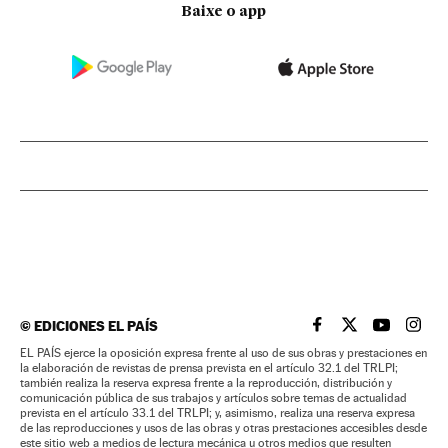
Baixe o app
©
EDICIONES EL PAÍS
EL PAÍS BRASIL EN
EL PAÍS BRASI
EL PAÍS B
EL PA
EL PAÍS ejerce la oposición expresa frente al uso de sus obras y prestaciones en
la elaboración de revistas de prensa prevista en el artículo 32.1 del TRLPI;
también realiza la reserva expresa frente a la reproducción, distribución y
comunicación pública de sus trabajos y artículos sobre temas de actualidad
prevista en el artículo 33.1 del TRLPI; y, asimismo, realiza una reserva expresa
de las reproducciones y usos de las obras y otras prestaciones accesibles desde
este sitio web a medios de lectura mecánica u otros medios que resulten