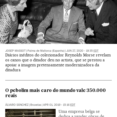
JOSEP MASSOT
|
Palma de Mallorca (Espanha)
|
JUN 27, 2020 - 19:35
EDT
Diários inéditos do colecionador Reynolds Morse revelam
os canos que o ditador deu no artista, que se prestou a
apoiar a imagem pretensamente modernizadora da
ditadura
O pebolim mais caro do mundo vale 350.000
reais
ÁLVARO SÁNCHEZ
|
Bruxelas
|
APR 01, 2019 - 15:16
EDT
Uma empresa belga se
dedica a vender obras de