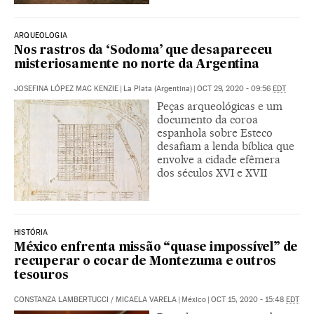
ARQUEOLOGIA
Nos rastros da ‘Sodoma’ que desapareceu
misteriosamente no norte da Argentina
JOSEFINA LÓPEZ MAC KENZIE
|
La Plata (Argentina)
|
OCT 29, 2020 - 09:56
EDT
Peças arqueológicas e um
documento da coroa
espanhola sobre Esteco
desafiam a lenda bíblica que
envolve a cidade efêmera
dos séculos XVI e XVII
HISTÓRIA
México enfrenta missão “quase impossível” de
recuperar o cocar de Montezuma e outros
tesouros
CONSTANZA LAMBERTUCCI
/
MICAELA VARELA
|
México
|
OCT 15, 2020 - 15:48
EDT