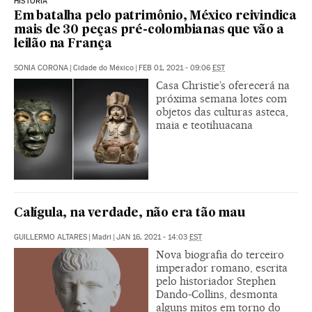
HISTÓRIA
Em batalha pelo patrimônio, México reivindica
mais de 30 peças pré-colombianas que vão a
leilão na França
SONIA CORONA
|
Cidade do México
|
FEB 01, 2021 - 09:06
EST
Casa Christie’s oferecerá na
próxima semana lotes com
objetos das culturas asteca,
maia e teotihuacana
Calígula, na verdade, não era tão mau
GUILLERMO ALTARES
|
Madri
|
JAN 16, 2021 - 14:03
EST
Nova biografia do terceiro
imperador romano, escrita
pelo historiador Stephen
Dando-Collins, desmonta
alguns mitos em torno do