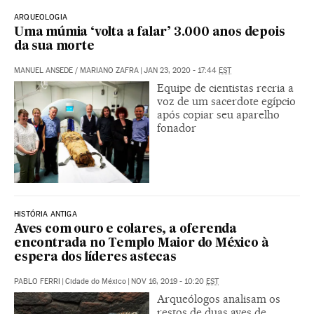
ARQUEOLOGIA
Uma múmia ‘volta a falar’ 3.000 anos depois
da sua morte
MANUEL ANSEDE
/
MARIANO ZAFRA
|
JAN 23, 2020 - 17:44
EST
Equipe de cientistas recria a
voz de um sacerdote egípcio
após copiar seu aparelho
fonador
HISTÓRIA ANTIGA
Aves com ouro e colares, a oferenda
encontrada no Templo Maior do México à
espera dos líderes astecas
PABLO FERRI
|
Cidade do México
|
NOV 16, 2019 - 10:20
EST
Arqueólogos analisam os
restos de duas aves de