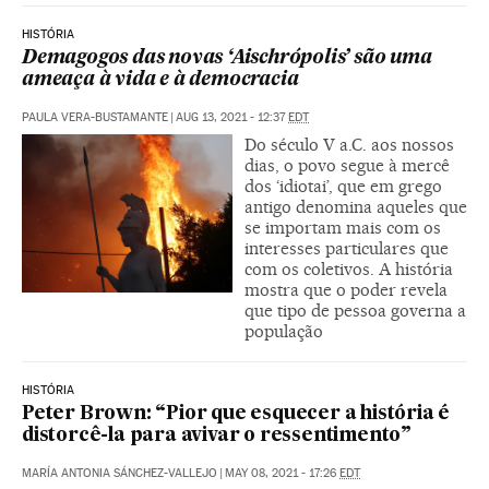
HISTÓRIA
Demagogos das novas ‘Aischrópolis’ são uma
ameaça à vida e à democracia
PAULA VERA-BUSTAMANTE
|
AUG 13, 2021 - 12:37
EDT
Do século V a.C. aos nossos
dias, o povo segue à mercê
dos ‘idiotai’, que em grego
antigo denomina aqueles que
se importam mais com os
interesses particulares que
com os coletivos. A história
mostra que o poder revela
que tipo de pessoa governa a
população
HISTÓRIA
Peter Brown: “Pior que esquecer a história é
distorcê-la para avivar o ressentimento”
MARÍA ANTONIA SÁNCHEZ-VALLEJO
|
MAY 08, 2021 - 17:26
EDT