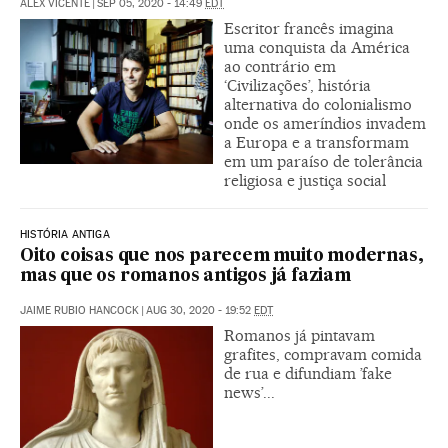
ÁLEX VICENTE
|
SEP 05, 2020 - 14:49
EDT
Escritor francês imagina
uma conquista da América
ao contrário em
‘Civilizações’, história
alternativa do colonialismo
onde os ameríndios invadem
a Europa e a transformam
em um paraíso de tolerância
religiosa e justiça social
HISTÓRIA ANTIGA
Oito coisas que nos parecem muito modernas,
mas que os romanos antigos já faziam
JAIME RUBIO HANCOCK
|
AUG 30, 2020 - 19:52
EDT
Romanos já pintavam
grafites, compravam comida
de rua e difundiam ’fake
news’...