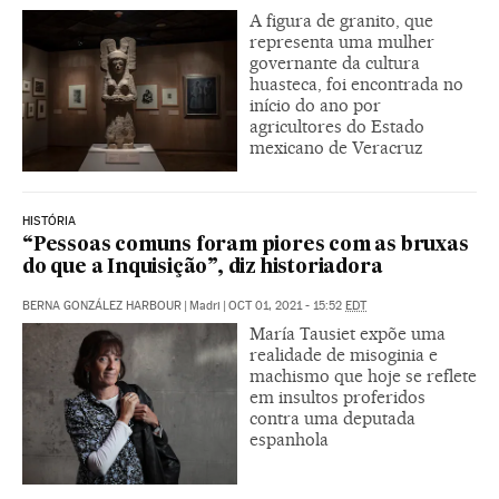
A figura de granito, que
representa uma mulher
governante da cultura
huasteca, foi encontrada no
início do ano por
agricultores do Estado
mexicano de Veracruz
HISTÓRIA
“Pessoas comuns foram piores com as bruxas
do que a Inquisição”, diz historiadora
BERNA GONZÁLEZ HARBOUR
|
Madri
|
OCT 01, 2021 - 15:52
EDT
María Tausiet expõe uma
realidade de misoginia e
machismo que hoje se reflete
em insultos proferidos
contra uma deputada
espanhola