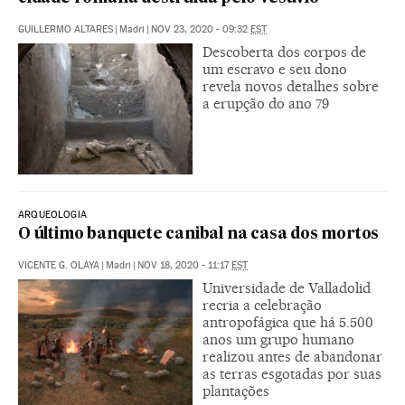
GUILLERMO ALTARES
|
Madri
|
NOV 23, 2020 - 09:32
EST
Descoberta dos corpos de
um escravo e seu dono
revela novos detalhes sobre
a erupção do ano 79
ARQUEOLOGIA
O último banquete canibal na casa dos mortos
VICENTE G. OLAYA
|
Madri
|
NOV 18, 2020 - 11:17
EST
Universidade de Valladolid
recria a celebração
antropofágica que há 5.500
anos um grupo humano
realizou antes de abandonar
as terras esgotadas por suas
plantações