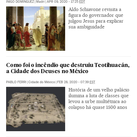
ÍÑIGO DOMÍNGUEZ
|
Madri
|
APR 09, 2020 - 17:25
EDT
Aldo Schiavone revisita a
figura do governador que
julgou Jesus para explicar
sua ambiguidade
Como foi o incêndio que destruiu Teotihuacán,
a Cidade dos Deuses no México
PABLO FERRI
|
Cidade do México
|
FEB 28, 2020 - 07:39
EST
História de um velho palácio
ilumina a luta de classes que
levou a urbe multiétnica ao
colapso há quase 1500 anos