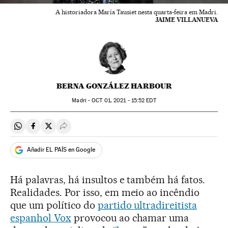
A historiadora María Tausiet nesta quarta-feira em Madri.
JAIME VILLANUEVA
BERNA GONZÁLEZ HARBOUR
Madri -
OCT
01, 2021 - 15:52
EDT
Compartir en Whatsapp
Compartir en Facebook
Compartir en Twitter
Desplegar Redes Sociales
Añadir EL PAÍS en Google
Há palavras, há insultos e também há fatos.
Realidades. Por isso, em meio ao incêndio
que um político do
partido ultradireitista
espanhol Vox
provocou ao chamar uma