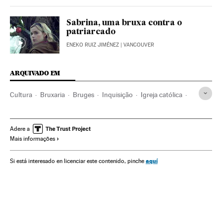
Sabrina, uma bruxa contra o
patriarcado
ENEKO RUIZ JIMÉNEZ
| VANCOUVER
ARQUIVADO EM
Cultura
Bruxaria
Bruges
Inquisição
Igreja católica
Superstições
Religião
História antiga
História
Europa
Machismo
Adere a
Mais informações
aquí
Si está interesado en licenciar este contenido, pinche