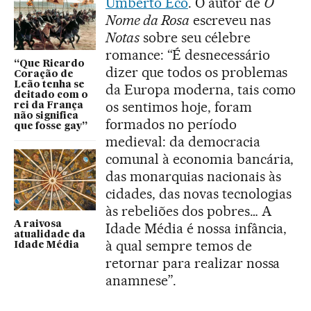
Umberto Eco
. O autor de
O
Nome da Rosa
escreveu nas
Notas
sobre seu célebre
romance: “É desnecessário
“Que Ricardo
dizer que todos os problemas
Coração de
Leão tenha se
da Europa moderna, tais como
deitado com o
os sentimos hoje, foram
rei da França
não significa
formados no período
que fosse gay”
medieval: da democracia
comunal à economia bancária,
das monarquias nacionais às
cidades, das novas tecnologias
às rebeliões dos pobres… A
A raivosa
Idade Média é nossa infância,
atualidade da
à qual sempre temos de
Idade Média
retornar para realizar nossa
anamnese”.