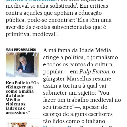
medieval se acha sofisticada’. Em críticas
contra aqueles que apoiam a educação
pública, pode-se encontrar: ‘Eles têm uma
aversão às escolas subvencionadas que é
primitiva, medieval”.
A má fama da Idade Média
MAIS INFORMAÇÕES
atinge a política, o jornalismo
e todos os cantos da cultura
popular ―em
Pulp Fiction
, o
gângster Marsellus resume
Ken Follett: “Os
assim a tortura à qual vai
vikings eram
submeter um sujeito: “Vou
como a máfia
da Idade
fazer um trabalho medieval no
Média:
violentos,
seu traseiro”―, apesar do
ladrões e
esforço de alguns escritores
assassinos”
tão lidos como o italiano