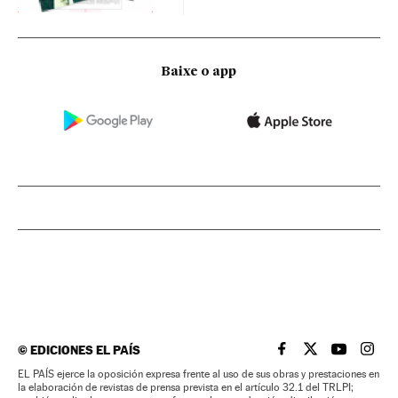
Baixe o app
©
EDICIONES EL PAÍS
EL PAÍS BRASIL EN
EL PAÍS BRASI
EL PAÍS B
EL PA
EL PAÍS ejerce la oposición expresa frente al uso de sus obras y prestaciones en
la elaboración de revistas de prensa prevista en el artículo 32.1 del TRLPI;