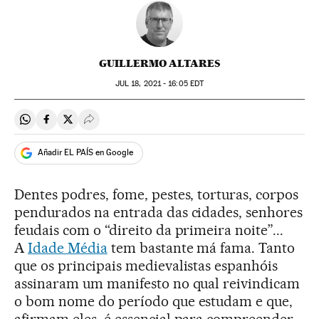
GUILLERMO ALTARES
JUL
18, 2021 - 16:05
EDT
Compartir en Whatsapp
Compartir en Facebook
Compartir en Twitter
Desplegar Redes Sociales
Añadir EL PAÍS en Google
Dentes podres, fome, pestes, torturas, corpos
pendurados na entrada das cidades, senhores
feudais com o “direito da primeira noite”...
A
Idade Média
tem bastante má fama. Tanto
que os principais medievalistas espanhóis
assinaram um manifesto no qual reivindicam
o bom nome do período que estudam e que,
afirmam eles, é essencial para compreender