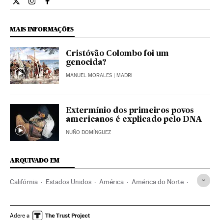
Ciencia El País Brasil en Twitter
Ciencia El País Brasil en Instagram
Ciencia El País Brasil en Facebook
MAIS INFORMAÇÕES
Cristóvão Colombo foi um
genocida?
MANUEL MORALES
| MADRI
Extermínio dos primeiros povos
americanos é explicado pelo DNA
NUÑO DOMÍNGUEZ
ARQUIVADO EM
Califórnia
Estados Unidos
América
América do Norte
Indígenas
Índios americanos
Missionários
Cristianismo
História
Antropologia
Colonialismo
Adere a