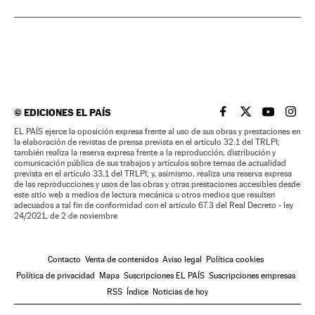
©
EDICIONES EL PAÍS
EL PAÍS BRASIL EN
EL PAÍS BRASI
EL PAÍS B
EL PA
EL PAÍS ejerce la oposición expresa frente al uso de sus obras y prestaciones en
la elaboración de revistas de prensa prevista en el artículo 32.1 del TRLPI;
también realiza la reserva expresa frente a la reproducción, distribución y
comunicación pública de sus trabajos y artículos sobre temas de actualidad
prevista en el artículo 33.1 del TRLPI; y, asimismo, realiza una reserva expresa
de las reproducciones y usos de las obras y otras prestaciones accesibles desde
este sitio web a medios de lectura mecánica u otros medios que resulten
adecuados a tal fin de conformidad con el artículo 67.3 del Real Decreto - ley
24/2021, de 2 de noviembre
Contacto
Venta de contenidos
Aviso legal
Política cookies
Política de privacidad
Mapa
Suscripciones EL PAÍS
Suscripciones empresas
RSS
Índice
Noticias de hoy