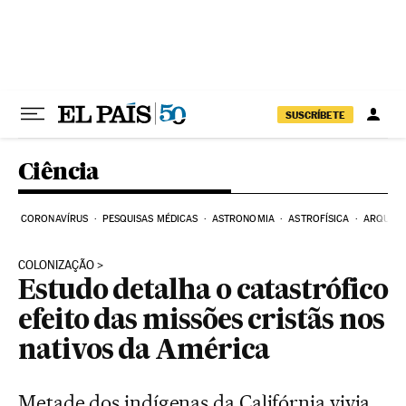
Pular para o conteúdo
SUSCRÍBETE
Ciência
CORONAVÍRUS
PESQUISAS MÉDICAS
ASTRONOMIA
ASTROFÍSICA
ARQUEO
COLONIZAÇÃO
Estudo detalha o catastrófico
efeito das missões cristãs nos
nativos da América
Metade dos indígenas da Califórnia vivia