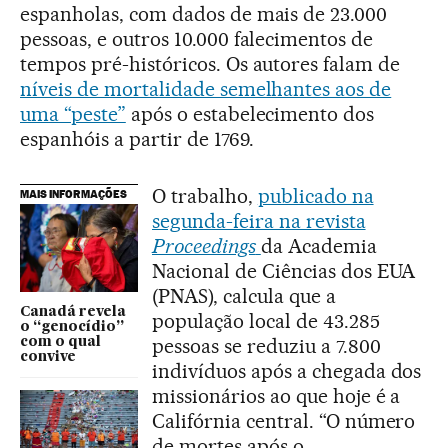
espanholas, com dados de mais de 23.000
pessoas, e outros 10.000 falecimentos de
tempos pré-históricos. Os autores falam de
níveis de mortalidade semelhantes aos de
uma “peste”
após o estabelecimento dos
espanhóis a partir de 1769.
O trabalho,
publicado na
MAIS INFORMAÇÕES
segunda-feira na revista
Proceedings
da Academia
Nacional de Ciências dos EUA
(PNAS), calcula que a
Canadá revela
população local de 43.285
o “genocídio”
pessoas se reduziu a 7.800
com o qual
convive
indivíduos após a chegada dos
missionários ao que hoje é a
Califórnia central. “O número
de mortes após o