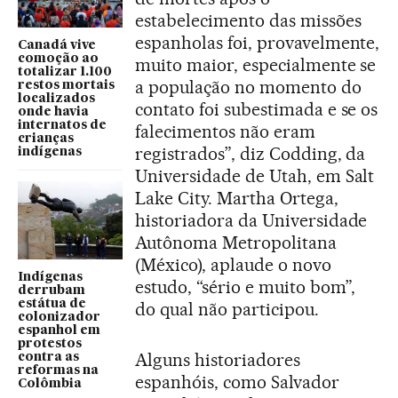
estabelecimento das missões
espanholas foi, provavelmente,
Canadá vive
comoção ao
muito maior, especialmente se
totalizar 1.100
a população no momento do
restos mortais
localizados
contato foi subestimada e se os
onde havia
internatos de
falecimentos não eram
crianças
registrados”, diz Codding, da
indígenas
Universidade de Utah, em Salt
Lake City. Martha Ortega,
historiadora da Universidade
Autônoma Metropolitana
(México), aplaude o novo
Indígenas
estudo, “sério e muito bom”,
derrubam
estátua de
do qual não participou.
colonizador
espanhol em
protestos
Alguns historiadores
contra as
reformas na
espanhóis, como Salvador
Colômbia