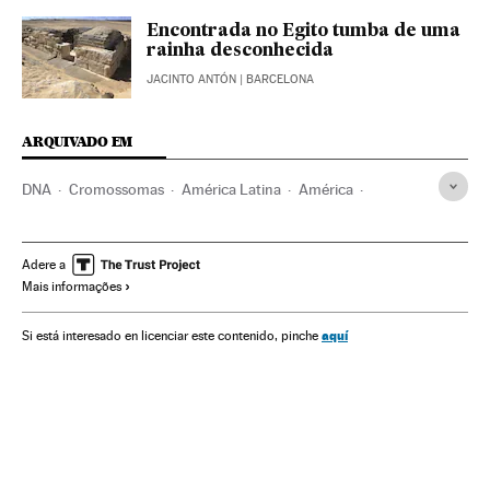
Encontrada no Egito tumba de uma
rainha desconhecida
JACINTO ANTÓN
| BARCELONA
ARQUIVADO EM
DNA
Cromossomas
América Latina
América
Células
Genética
Espanha
Biologia
Ciências naturais
Carles Lalueza-Fox
Evolução humana
Adere a
Mais informações
Antropologia
Ciências sociais
Ciência
aquí
Si está interesado en licenciar este contenido, pinche