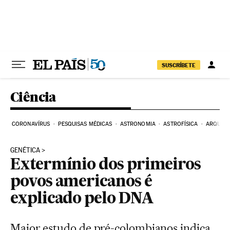
Pular para o conteúdo
SUSCRÍBETE
Ciência
CORONAVÍRUS
PESQUISAS MÉDICAS
ASTRONOMIA
ASTROFÍSICA
ARQUEO
GENÉTICA
Extermínio dos primeiros
povos americanos é
explicado pelo DNA
Maior estudo de pré-colombianos indica