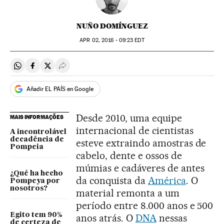
NUÑO DOMÍNGUEZ
APR
02, 2016 - 09:23
EDT
Compartir en Whatsapp
Compartir en Facebook
Compartir en Twitter
Desplegar Redes Sociales
Añadir EL PAÍS en Google
Desde 2010, uma equipe
MAIS INFORMAÇÕES
internacional de cientistas
A incontrolável
decadência de
esteve extraindo amostras de
Pompeia
cabelo, dente e ossos de
múmias e cadáveres de antes
¿Qué ha hecho
da conquista da
América
. O
Pompeya por
nosotros?
material remonta a um
período entre 8.000 anos e 500
Egito tem 90%
anos atrás. O
DNA
nessas
de certeza de