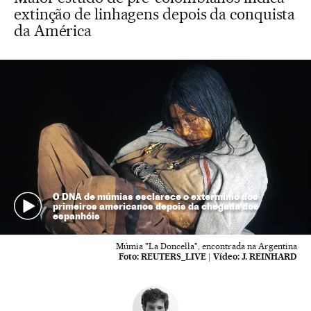
extinção de linhagens depois da conquista
da América
O DNA de múmias esclarece o exterminio dos
primeiros americanos depois da chegada dos
espanhóis
Múmia "La Doncella", encontrada na Argentina
Foto:
REUTERS_LIVE
|
Vídeo:
J. REINHARD