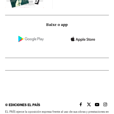
Baixe o app
©
EDICIONES EL PAÍS
EL PAÍS BRASIL EN
EL PAÍS BRASI
EL PAÍS B
EL PA
EL PAÍS ejerce la oposición expresa frente al uso de sus obras y prestaciones en