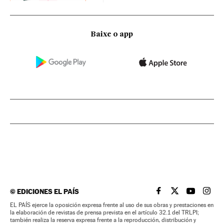
Baixe o app
©
EDICIONES EL PAÍS
EL PAÍS BRASIL EN
EL PAÍS BRASI
EL PAÍS B
EL PA
EL PAÍS ejerce la oposición expresa frente al uso de sus obras y prestaciones en
la elaboración de revistas de prensa prevista en el artículo 32.1 del TRLPI;
también realiza la reserva expresa frente a la reproducción, distribución y