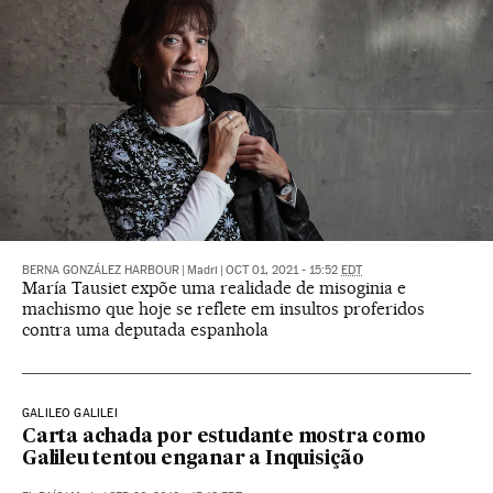
BERNA GONZÁLEZ HARBOUR
|
Madri
|
OCT 01, 2021 - 15:52
EDT
María Tausiet expõe uma realidade de misoginia e
machismo que hoje se reflete em insultos proferidos
contra uma deputada espanhola
GALILEO GALILEI
Carta achada por estudante mostra como
Galileu tentou enganar a Inquisição