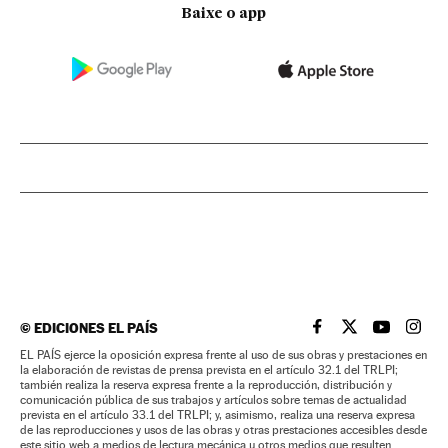
Baixe o app
©
EDICIONES EL PAÍS
EL PAÍS BRASIL EN
EL PAÍS BRASI
EL PAÍS B
EL PA
EL PAÍS ejerce la oposición expresa frente al uso de sus obras y prestaciones en
la elaboración de revistas de prensa prevista en el artículo 32.1 del TRLPI;
también realiza la reserva expresa frente a la reproducción, distribución y
comunicación pública de sus trabajos y artículos sobre temas de actualidad
prevista en el artículo 33.1 del TRLPI; y, asimismo, realiza una reserva expresa
de las reproducciones y usos de las obras y otras prestaciones accesibles desde
este sitio web a medios de lectura mecánica u otros medios que resulten