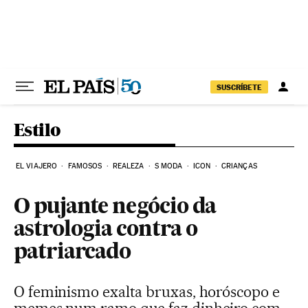
Pular para o conteúdo
SUSCRÍBETE
Estilo
EL VIAJERO
FAMOSOS
REALEZA
S MODA
ICON
CRIANÇAS
O pujante negócio da
astrologia contra o
patriarcado
O feminismo exalta bruxas, horóscopo e