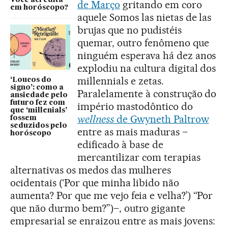
Você acredita
de Março
gritando em coro
em horóscopo?
aquele Somos las nietas de las
brujas que no pudistéis
quemar, outro fenômeno que
ninguém esperava há dez anos
explodiu na cultura digital dos
millennials e zetas.
‘Loucos do
signo’: como a
Paralelamente à construção do
ansiedade pelo
futuro fez com
império mastodôntico do
que ‘millenials’
wellness
de Gwyneth Paltrow
fossem
seduzidos pelo
entre as mais maduras –
horóscopo
edificado à base de
mercantilizar com terapias
alternativas os medos das mulheres
ocidentais (‘Por que minha libido não
aumenta? Por que me vejo feia e velha?’) “Por
que não durmo bem?”)–, outro gigante
empresarial se enraizou entre as mais jovens: