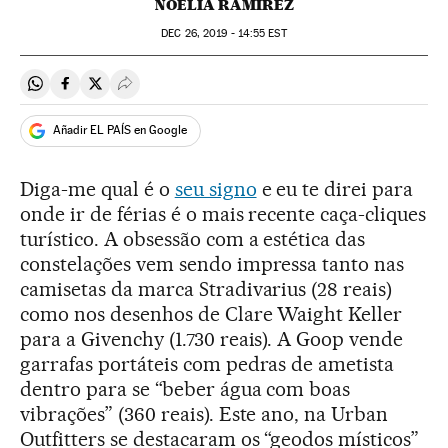
NOELIA RAMÍREZ
DEC
26, 2019 - 14:55
EST
Compartir en Whatsapp
Compartir en Facebook
Compartir en Twitter
Desplegar Redes Sociales
Añadir EL PAÍS en Google
Diga-me qual é o
seu signo
e eu te direi para
onde ir de férias é o mais recente caça-cliques
turístico. A obsessão com a estética das
constelações vem sendo impressa tanto nas
camisetas da marca Stradivarius (28 reais)
como nos desenhos de Clare Waight Keller
para a Givenchy (1.730 reais). A Goop vende
garrafas portáteis com pedras de ametista
dentro para se “beber água com boas
vibrações” (360 reais). Este ano, na Urban
Outfitters se destacaram os “geodos místicos”