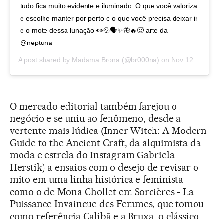
tudo fica muito evidente e iluminado. O que você valoriza
e escolhe manter por perto e o que você precisa deixar ir
é o mote dessa lunação 👀💦🗣✨🦋🔥🥵 arte da
@neptuna___
A post shared by
Madama Brona
(@br000na) on
Nov 12, 2019 at 5:34am PST
O mercado editorial também farejou o
negócio e se uniu ao fenômeno, desde a
vertente mais lúdica (Inner Witch: A Modern
Guide to the Ancient Craft, da alquimista da
moda e estrela do Instagram Gabriela
Herstik) a ensaios com o desejo de revisar o
mito em uma linha histórica e feminista
como o de Mona Chollet em Sorcières - La
Puissance Invaincue des Femmes, que tomou
como referência Calibã e a Bruxa, o clássico