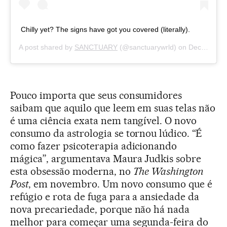
Chilly yet? The signs have got you covered (literally).
A post shared by
SANCTUARY
(@sanctuarywrld) on
Dec 13, 2019 at 4:04pm PST
Pouco importa que seus consumidores
saibam que aquilo que leem em suas telas não
é uma ciência exata nem tangível. O novo
consumo da astrologia se tornou lúdico. “É
como fazer psicoterapia adicionando
mágica”, argumentava Maura Judkis sobre
esta obsessão moderna, no
The Washington
Post
, em novembro. Um novo consumo que é
refúgio e rota de fuga para a ansiedade da
nova precariedade, porque não há nada
melhor para começar uma segunda-feira do