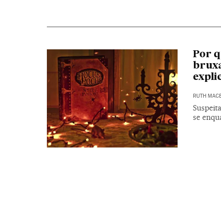
Por q
bruxa
expli
RUTH MAC
Suspeit
se enqu