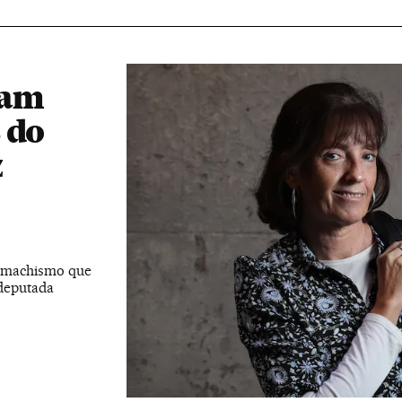
ram
 do
z
e machismo que
 deputada