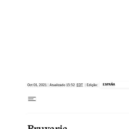
Pular para o conteúdo
ESPAÑA
Oct 01, 2021
|
Atualizado 15:52
EDT
|
Edição:
Bruxaria