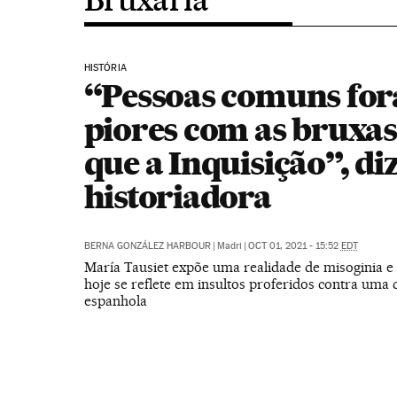
HISTÓRIA
“Pessoas comuns fo
piores com as bruxas
que a Inquisição”, di
historiadora
BERNA GONZÁLEZ HARBOUR
|
Madri
|
OCT 01, 2021 - 15:52
EDT
María Tausiet expõe uma realidade de misoginia 
hoje se reflete em insultos proferidos contra uma
espanhola