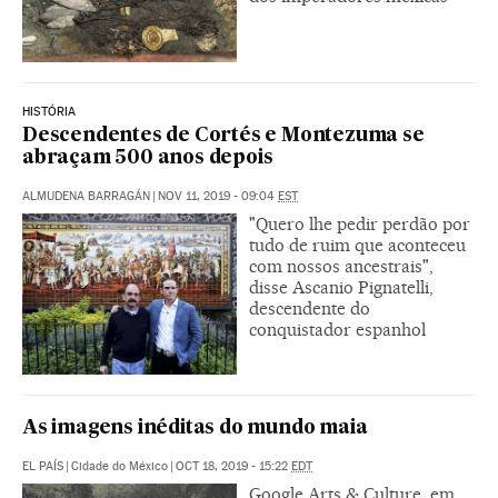
HISTÓRIA
Descendentes de Cortés e Montezuma se
abraçam 500 anos depois
ALMUDENA BARRAGÁN
|
NOV 11, 2019 - 09:04
EST
"Quero lhe pedir perdão por
tudo de ruim que aconteceu
com nossos ancestrais",
disse Ascanio Pignatelli,
descendente do
conquistador espanhol
As imagens inéditas do mundo maia
EL PAÍS
|
Cidade do México
|
OCT 18, 2019 - 15:22
EDT
Google Arts & Culture, em