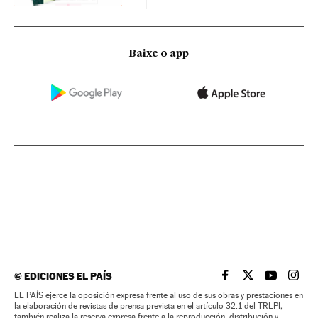
Baixe o app
©
EDICIONES EL PAÍS
EL PAÍS BRASIL EN
EL PAÍS BRASI
EL PAÍS B
EL PA
EL PAÍS ejerce la oposición expresa frente al uso de sus obras y prestaciones en
la elaboración de revistas de prensa prevista en el artículo 32.1 del TRLPI;
también realiza la reserva expresa frente a la reproducción, distribución y