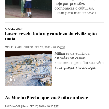
hoje por pressões
econômicas e culturais,
lutam para manter vivos
ARQUEOLOGIA
Laser revela toda a grandeza da civilização
maia
MIGUEL ÁNGEL CRIADO
|
SEP 28, 2018 - 20:25
EDT
Milhares de edifícios,
estradas ou canais
encobertos pela floresta vêm
à luz graças à tecnologia
As Machu Picchu que você não conhece
PACO NADAL
|
Peru
|
FEB 17, 2018 - 16:25
EST