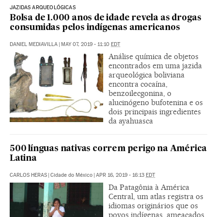
JAZIDAS ARQUEOLÓGICAS
Bolsa de 1.000 anos de idade revela as drogas
consumidas pelos indígenas americanos
DANIEL MEDIAVILLA
|
MAY 07, 2019 - 11:10
EDT
Análise química de objetos
encontrados em uma jazida
arqueológica boliviana
encontra cocaína,
benzoilecgonina, o
alucinógeno bufotenina e os
dois principais ingredientes
da ayahuasca
500 línguas nativas correm perigo na América
Latina
CARLOS HERAS
|
Cidade do México
|
APR 16, 2019 - 16:13
EDT
Da Patagônia à América
Central, um atlas registra os
idiomas originários que os
povos indígenas, ameaçados