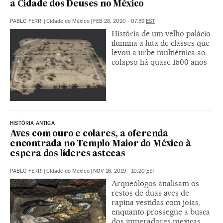
a Cidade dos Deuses no México
PABLO FERRI
|
Cidade do México
|
FEB 28, 2020 - 07:39
EST
História de um velho palácio
ilumina a luta de classes que
levou a urbe multiétnica ao
colapso há quase 1500 anos
HISTÓRIA ANTIGA
Aves com ouro e colares, a oferenda
encontrada no Templo Maior do México à
espera dos líderes astecas
PABLO FERRI
|
Cidade do México
|
NOV 16, 2019 - 10:20
EST
Arqueólogos analisam os
restos de duas aves de
rapina vestidas com joias,
enquanto prossegue a busca
dos imperadores mexicas