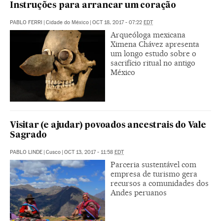
Instruções para arrancar um coração
PABLO FERRI
|
Cidade do México
|
OCT 18, 2017 - 07:22
EDT
Arqueóloga mexicana
Ximena Chávez apresenta
um longo estudo sobre o
sacrifício ritual no antigo
México
Visitar (e ajudar) povoados ancestrais do Vale
Sagrado
PABLO LINDE
|
Cusco
|
OCT 13, 2017 - 11:58
EDT
Parceria sustentável com
empresa de turismo gera
recursos a comunidades dos
Andes peruanos