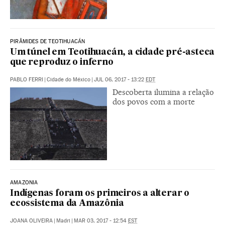
PIRÂMIDES DE TEOTIHUACÁN
Um túnel em Teotihuacán, a cidade pré-asteca
que reproduz o inferno
PABLO FERRI
|
Cidade do México
|
JUL 06, 2017 - 13:22
EDT
Descoberta ilumina a relação
dos povos com a morte
AMAZONIA
Indígenas foram os primeiros a alterar o
ecossistema da Amazônia
JOANA OLIVEIRA
|
Madri
|
MAR 03, 2017 - 12:54
EST