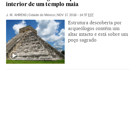
interior de um templo maia
J. M. AHRENS
|
Cidade do México
|
NOV 17, 2016 - 14:57
EST
Estrutura descoberta por
arqueólogos contém um
altar intacto e está sobre um
poço sagrado