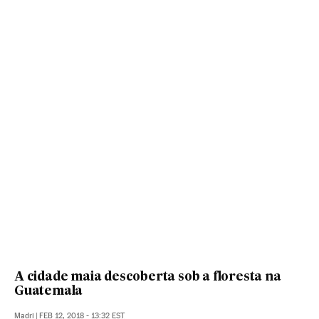
A cidade maia descoberta sob a floresta na
Guatemala
Madri
|
FEB 12, 2018 - 13:32
EST