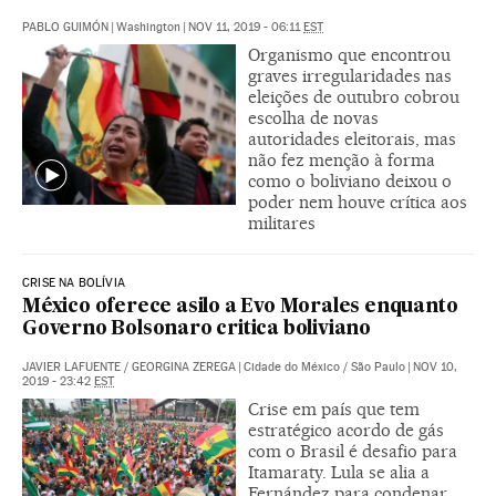
PABLO GUIMÓN
|
Washington
|
NOV 11, 2019 - 06:11
EST
Organismo que encontrou
graves irregularidades nas
eleições de outubro cobrou
escolha de novas
autoridades eleitorais, mas
não fez menção à forma
como o boliviano deixou o
poder nem houve crítica aos
militares
CRISE NA BOLÍVIA
México oferece asilo a Evo Morales enquanto
Governo Bolsonaro critica boliviano
JAVIER LAFUENTE
/
GEORGINA ZEREGA
|
Cidade do México / São Paulo
|
NOV 10,
2019 - 23:42
EST
Crise em país que tem
estratégico acordo de gás
com o Brasil é desafio para
Itamaraty. Lula se alia a
Fernández para condenar