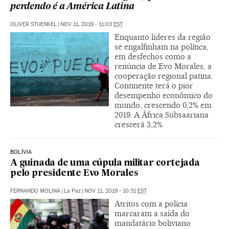
perdendo é a América Latina
OLIVER STUENKEL
|
NOV 11, 2019 - 11:03
EST
Enquanto líderes da região
se engalfinham na política,
em desfechos como a
renúncia de Evo Morales, a
cooperação regional patina.
Continente terá o pior
desempenho econômico do
mundo, crescendo 0,2% em
2019. A África Subsaariana
crescerá 3,2%
BOLÍVIA
A guinada de uma cúpula militar cortejada
pelo presidente Evo Morales
FERNANDO MOLINA
|
La Paz
|
NOV 11, 2019 - 10:31
EST
Atritos com a polícia
marcaram a saída do
mandatário boliviano