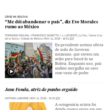
CRISE NA BOLÍVIA
“Me dói abandonar o país”, diz Evo Morales
rumo ao México
FERNANDO MOLINA
/
FRANCESCO MANETTO
/
J. LAFUENTE
|
La Paz / Santa Cruz
de la Sierra / Cidade do México
|
NOV 11, 2019 - 16:01
EST
Ex-presidente aceitou oferta
de asilo do Governo
mexicano, que enviou um
avião para buscá-lo na
Bolívia. Enquanto isso, país
andino mergulha no caos
com vazio de poder
Jane Fonda, atriz de punho erguido
ANTONIA LABORDE
|
NOV 11, 2019 - 15:22
EST
A octogenária artista foi
detida quatro vezes em um