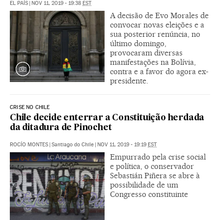
EL PAÍS
|
NOV 11, 2019 - 19:38
EST
A decisão de Evo Morales de
convocar novas eleições e a
sua posterior renúncia, no
último domingo,
provocaram diversas
manifestações na Bolívia,
contra e a favor do agora ex-
presidente.
CRISE NO CHILE
Chile decide enterrar a Constituição herdada
da ditadura de Pinochet
ROCÍO MONTES
|
Santiago do Chile
|
NOV 11, 2019 - 19:19
EST
Empurrado pela crise social
e política, o conservador
Sebastián Piñera se abre à
possibilidade de um
Congresso constituinte