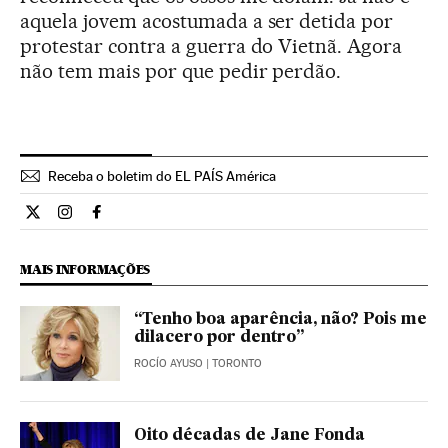
aquela jovem acostumada a ser detida por
protestar contra a guerra do Vietnã. Agora
não tem mais por que pedir perdão.
Receba o boletim do EL PAÍS América
Cultura El País Brasil en Twitter
Cultura El País Brasil en Instagram
Cultura El País Brasil en Facebook
MAIS INFORMAÇÕES
“Tenho boa aparência, não? Pois me
dilacero por dentro”
ROCÍO AYUSO
| TORONTO
Oito décadas de Jane Fonda