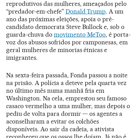
reprodutivos das mulheres, ameaçados pelo
“predador-em-chefe”
Donald Trump
. A um
ano das próximas eleições, apoia o pré-
candidato democrata Steve Bullock e, sob o
guarda-chuva do
movimento MeToo
, é porta-
voz dos abusos sofridos por camponesas, em
geral mulheres de minorias étnicas e
imigrantes.
Na sexta-feira passada, Fonda passou a noite
na prisão. A polícia a deteve pela quarta vez
no último mês numa manhã fria em
Washington. Na cela, emprestou seu famoso
casaco vermelho a uma mulher, mas depois o
pediu de volta para dormir — os agentes a
aconselharam a evitar os colchões
disponíveis. Ao sair da cadeia, a ativista
reconheceu que os ossos lhe doíam. Já não é