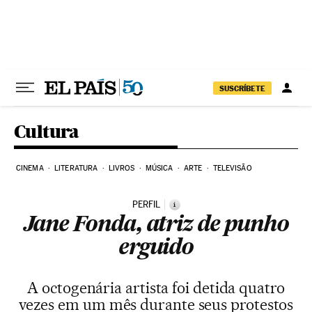
Pular para o conteúdo
SUSCRÍBETE
Cultura
CINEMA
LITERATURA
LIVROS
MÚSICA
ARTE
TELEVISÃO
PERFIL
i
Jane Fonda, atriz de punho
erguido
A octogenária artista foi detida quatro
vezes em um mês durante seus protestos