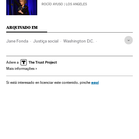
ROCÍO AYUSO
| LOS ANGELES
ARQUIVADO EM
Jane Fonda
Justiça social
Washington D.C.
Guerra Vietnã
Henry Fonda
Peter Fonda
Nova York
Atrizes
emergência climática
Ativismo
Adere a
Mais informações
Desigualdade social
Protestos sociais
Estados Unidos
Alertas ambientais
Mudança climática
Mal-estar social
aquí
Si está interesado en licenciar este contenido, pinche
História contemporânea
Cinema
Problemas ambientais
América
Cultura
Meio ambiente
Sociedade
Perfiles Ideas
Ideas