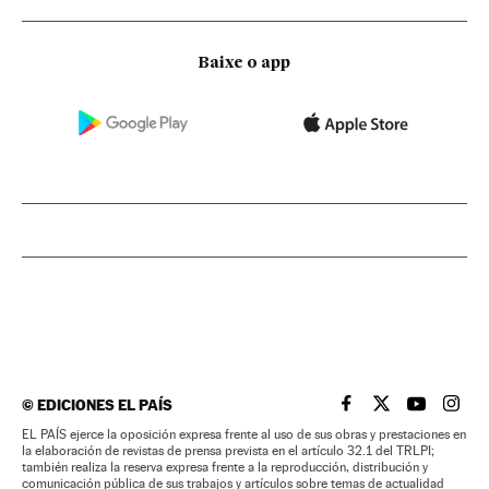
Baixe o app
©
EDICIONES EL PAÍS
EL PAÍS BRASIL EN
EL PAÍS BRASI
EL PAÍS B
EL PA
EL PAÍS ejerce la oposición expresa frente al uso de sus obras y prestaciones en
la elaboración de revistas de prensa prevista en el artículo 32.1 del TRLPI;
también realiza la reserva expresa frente a la reproducción, distribución y
comunicación pública de sus trabajos y artículos sobre temas de actualidad