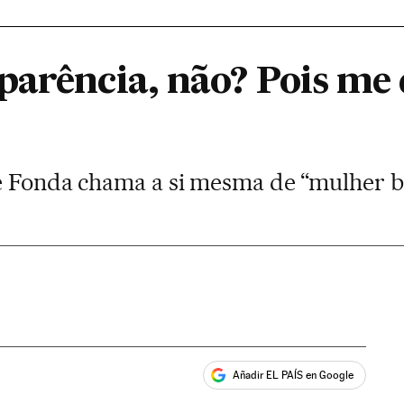
parência, não? Pois me 
e Fonda chama a si mesma de “mulher b
Añadir EL PAÍS en Google
ales