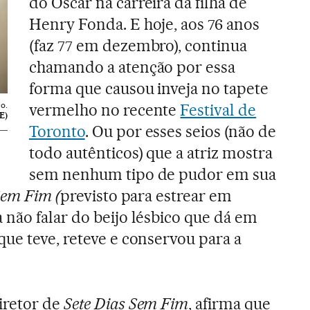
do Oscar na carreira da filha de
Henry Fonda. E hoje, aos 76 anos
(faz 77 em dezembro), continua
chamando a atenção por essa
forma que causou inveja no tapete
o.
vermelho no recente
Festival de
E)
Toronto
. Ou por esses seios (não de
todo autênticos) que a atriz mostra
sem nenhum tipo de pudor em sua
Sem Fim (
previsto para estrear em
 não falar do beijo lésbico que dá em
ue teve, reteve e conservou para a
iretor de
Sete Dias Sem Fim
, afirma que