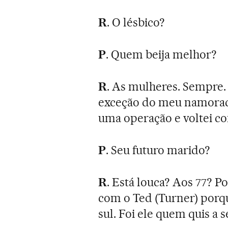
R
. O lésbico?
P
. Quem beija melhor?
R
. As mulheres. Sempre
exceção do meu namorado 
uma operação e voltei c
P
. Seu futuro marido?
R
. Está louca? Aos 77? P
com o Ted (Turner) porque
sul. Foi ele quem quis a