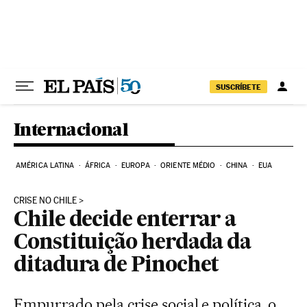
Pular para o conteúdo
SUSCRÍBETE
Internacional
AMÉRICA LATINA
ÁFRICA
EUROPA
ORIENTE MÉDIO
CHINA
EUA
CRISE NO CHILE
Chile decide enterrar a
Constituição herdada da
ditadura de Pinochet
Empurrado pela crise social e política, o