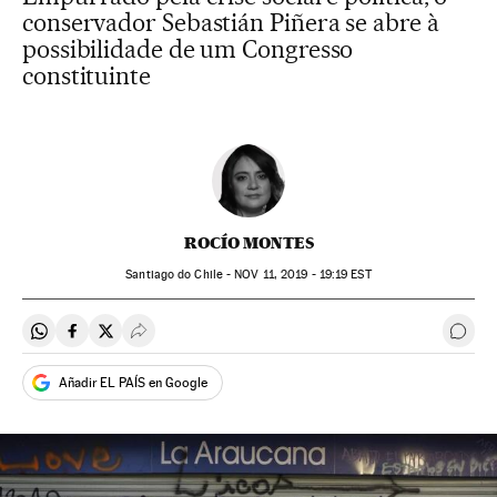
conservador Sebastián Piñera se abre à
possibilidade de um Congresso
constituinte
ROCÍO MONTES
Santiago do Chile -
NOV
11, 2019 - 19:19
EST
Compartir en Whatsapp
Compartir en Facebook
Compartir en Twitter
Desplegar Redes Sociales
Come
Añadir EL PAÍS en Google