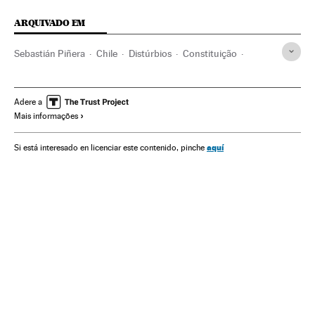
ARQUIVADO EM
Sebastián Piñera
Chile
Distúrbios
Constituição
Protestos sociais
Atividade legislativa
Mal-estar social
Parlamento
Problemas sociais
Conflitos
Sociedade
Adere a
Mais informações
Política
aquí
Si está interesado en licenciar este contenido, pinche