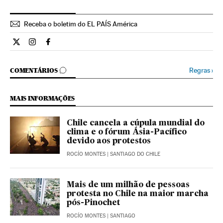
Receba o boletim do EL PAÍS América
Internacional El País Brasil en Twitter
Internacional El País Brasil en Instagram
Internacional El País Brasil en Facebook
COMENTÁRIOS
Regras
›
COMENTÁRIOS
MAIS INFORMAÇÕES
Chile cancela a cúpula mundial do
clima e o fórum Ásia-Pacífico
devido aos protestos
ROCÍO MONTES
| SANTIAGO DO CHILE
Mais de um milhão de pessoas
protesta no Chile na maior marcha
pós-Pinochet
ROCÍO MONTES
| SANTIAGO