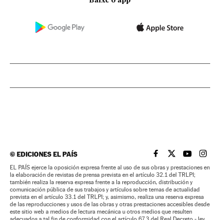
Baixe o app
©
EDICIONES EL PAÍS
EL PAÍS BRASIL EN
EL PAÍS BRASI
EL PAÍS B
EL PA
EL PAÍS ejerce la oposición expresa frente al uso de sus obras y prestaciones en
la elaboración de revistas de prensa prevista en el artículo 32.1 del TRLPI;
también realiza la reserva expresa frente a la reproducción, distribución y
comunicación pública de sus trabajos y artículos sobre temas de actualidad
prevista en el artículo 33.1 del TRLPI; y, asimismo, realiza una reserva expresa
de las reproducciones y usos de las obras y otras prestaciones accesibles desde
este sitio web a medios de lectura mecánica u otros medios que resulten
adecuados a tal fin de conformidad con el artículo 67.3 del Real Decreto - ley