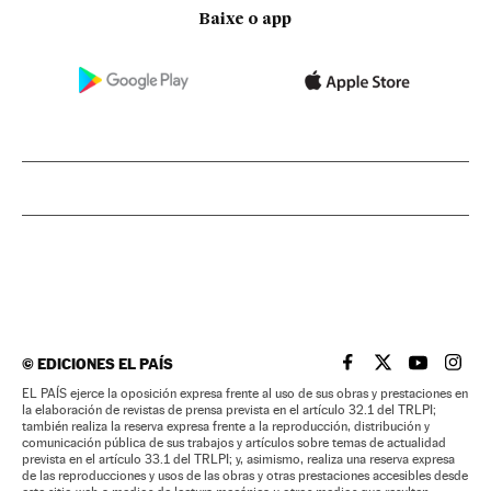
Baixe o app
©
EDICIONES EL PAÍS
EL PAÍS BRASIL EN
EL PAÍS BRASI
EL PAÍS B
EL PA
EL PAÍS ejerce la oposición expresa frente al uso de sus obras y prestaciones en
la elaboración de revistas de prensa prevista en el artículo 32.1 del TRLPI;
también realiza la reserva expresa frente a la reproducción, distribución y
comunicación pública de sus trabajos y artículos sobre temas de actualidad
prevista en el artículo 33.1 del TRLPI; y, asimismo, realiza una reserva expresa
de las reproducciones y usos de las obras y otras prestaciones accesibles desde