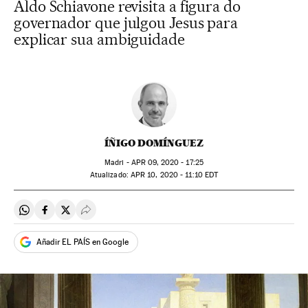
Aldo Schiavone revisita a figura do
governador que julgou Jesus para
explicar sua ambiguidade
ÍÑIGO DOMÍNGUEZ
Madri -
APR
09, 2020 - 17:25
atualizado:
APR
10, 2020 - 11:10
EDT
Compartir en Whatsapp
Compartir en Facebook
Compartir en Twitter
Desplegar Redes Sociales
Añadir EL PAÍS en Google