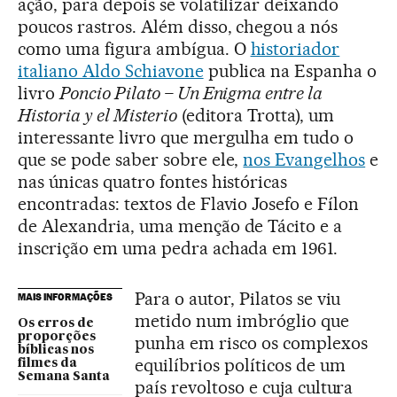
ação, para depois se volatilizar deixando
poucos rastros. Além disso, chegou a nós
como uma figura ambígua. O
historiador
italiano Aldo Schiavone
publica na Espanha o
livro
Poncio Pilato – Un Enigma entre la
Historia y el Misterio
(editora Trotta), um
interessante livro que mergulha em tudo o
que se pode saber sobre ele,
nos Evangelhos
e
nas únicas quatro fontes históricas
encontradas: textos de Flavio Josefo e Fílon
de Alexandria, uma menção de Tácito e a
inscrição em uma pedra achada em 1961.
Para o autor, Pilatos se viu
MAIS INFORMAÇÕES
metido num imbróglio que
Os erros de
proporções
punha em risco os complexos
bíblicas nos
equilíbrios políticos de um
filmes da
Semana Santa
país revoltoso e cuja cultura