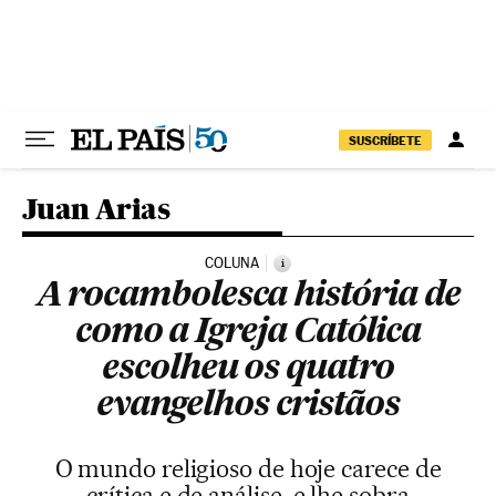
Pular para o conteúdo
SUSCRÍBETE
Juan Arias
COLUNA
i
A rocambolesca história de
como a Igreja Católica
escolheu os quatro
evangelhos cristãos
O mundo religioso de hoje carece de
crítica e de análise, e lhe sobra