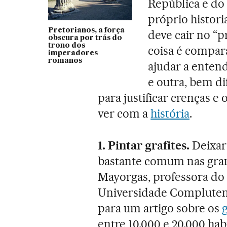
República e do
próprio histor
Pretorianos, a força
deve cair no “
obscura por trás do
trono dos
coisa é compara
imperadores
romanos
ajudar a enten
e outra, bem di
para justificar crenças 
ver com a
história
.
1. Pintar grafites.
Deixar
bastante comum nas gran
Mayorgas, professora do
Universidade Complute
para um artigo sobre os
entre 10.000 e 20.000 ha