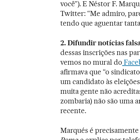
você”). E Néstor F. Marq
Twitter: “Me admiro, par
tendo que aguentar tanta
2. Difundir notícias falsa
dessas inscrições nas p
vemos no mural do
Face
afirmava que “o sindicato
um candidato às eleições 
muita gente não acreditas
zombaria) não são uma ar
recente.
Marqués é precisamente 
Roma
e explica por telef