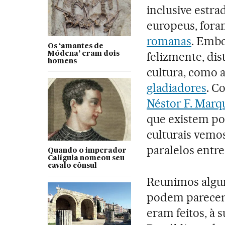
inclusive estra
europeus, for
romanas
. Embo
Os ‘amantes de
felizmente, dis
Módena’ eram dois
homens
cultura, como a
gladiadores
. C
Néstor F. Marq
que existem po
culturais vemos
paralelos entre
Quando o imperador
Calígula nomeou seu
cavalo cônsul
Reunimos algum
podem parecer
eram feitos, à 