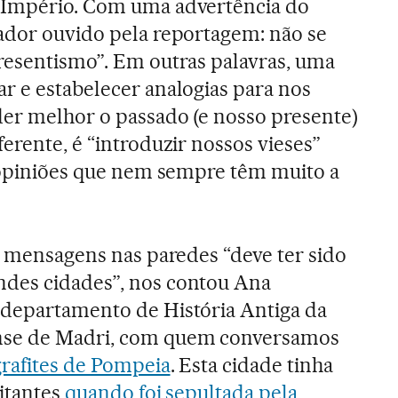
 Império. Com uma advertência do
iador ouvido pela reportagem: não se
presentismo”. Em outras palavras, uma
r e estabelecer analogias para nos
der melhor o passado (e nosso presente)
ferente, é “introduzir nossos vieses”
e opiniões que nem sempre têm muito a
 mensagens nas paredes “deve ter sido
des cidades”, nos contou Ana
 departamento de História Antiga da
nse de Madri, com quem conversamos
grafites de Pompeia
. Esta cidade tinha
bitantes
quando foi sepultada pela