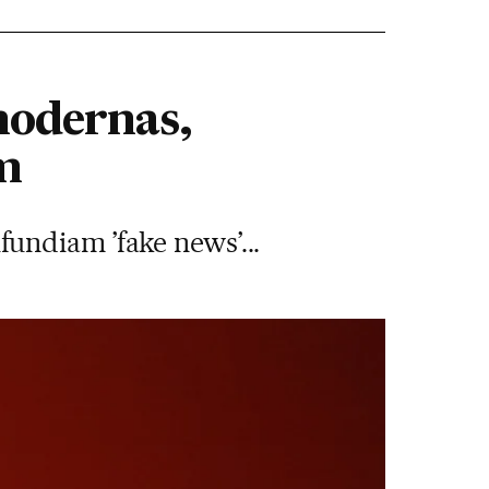
modernas,
m
undiam ’fake news’...