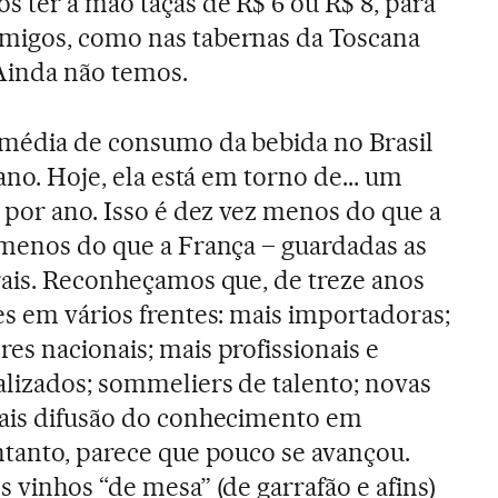
 ter à mão taças de R$ 6 ou R$ 8, para
migos, como nas tabernas da Toscana
 Ainda não temos.
 média de consumo da bebida no Brasil
ano. Hoje, ela está em torno de... um
 por ano. Isso é dez vez menos do que a
 menos do que a França ­– guardadas as
rais. Reconheçamos que, de treze anos
es em vários frentes: mais importadoras;
es nacionais; mais profissionais e
lizados; sommeliers de talento; novas
mais difusão do conhecimento em
ntanto, parece que pouco se avançou.
 vinhos “de mesa” (de garrafão e afins)