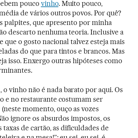
 bebem pouco
vinho
. Muito pouco,
édia de vários outros povos. Por quê?
s palpites, que apresento por minha
Não descarto nenhuma teoria. Inclusive a
e que o gosto nacional talvez esteja mais
ladas do que para tintos e brancos. Mas
eja isso. Enxergo outras hipóteses como
rminantes.
o vinho não é nada barato por aqui. Os
jo e no restaurante costumam ser
(neste momento, ouço as vozes
Não ignore os absurdos impostos, os
s taxas de cartão, as dificuldades de
leira e na mesa!”; eu sei, eu sei, é