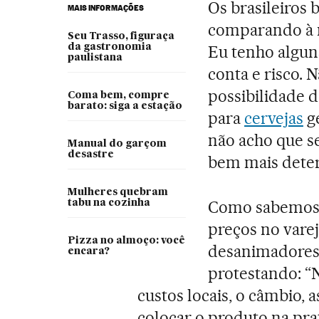
Os brasileiros
MAIS INFORMAÇÕES
comparando à m
Seu Trasso, figuraça
da gastronomia
Eu tenho algun
paulistana
conta e risco. 
possibilidade d
Coma bem, compre
barato: siga a estação
para
cervejas
ge
não acho que s
Manual do garçom
desastre
bem mais dete
Mulheres quebram
Como sabemos, 
tabu na cozinha
preços no vare
Pizza no almoço: você
desanimadores 
encara?
protestando: “
custos locais, o câmbio, a
colocar o produto na prate