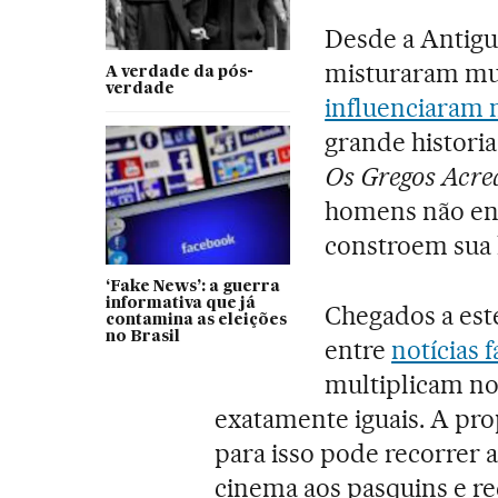
Desde a Antigu
misturaram mui
A verdade da pós-
verdade
influenciaram 
grande histori
Os Gregos Acre
homens não en
constroem sua h
‘Fake News’: a guerra
informativa que já
Chegados a est
contamina as eleições
no Brasil
entre
notícias 
multiplicam n
exatamente iguais. A pro
para isso pode recorrer a
cinema aos pasquins e red