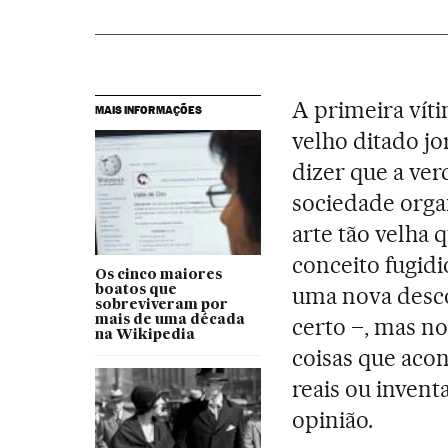
A primeira víti
MAIS INFORMAÇÕES
velho ditado jo
dizer que a ve
sociedade orga
arte tão velha 
conceito fugidi
Os cinco maiores
uma nova desco
boatos que
sobreviveram por
mais de uma década
certo –, mas no
na Wikipedia
coisas que acon
reais ou invent
opinião.