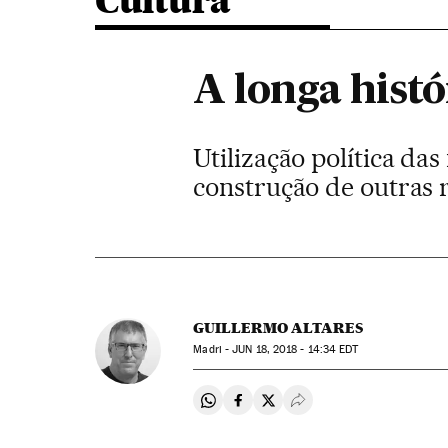
Cultura
A longa histó
Utilização política da
construção de outras 
GUILLERMO ALTARES
Madri -
JUN
18, 2018 - 14:34
EDT
Compartir en Whatsapp
Compartir en Facebook
Compartir en Twitter
Desplegar Redes Soci