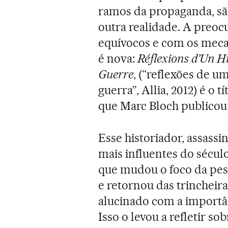
ramos da propaganda, são
outra realidade. A preo
equívocos e com os meca
é nova:
Réflexions d’Un Hi
Guerre
, (“reflexões de um
guerra”, Allia, 2012) é o
que Marc Bloch publicou 
Esse historiador, assassi
mais influentes do sécul
que mudou o foco da pesq
e retornou das trincheir
alucinado com a importânc
Isso o levou a refletir s