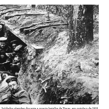
Soldados alemães durante a quarta batalha de Ypres, em outubro de 1918.