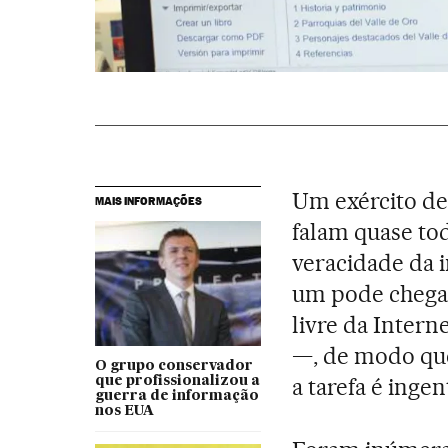
Um exército de
MAIS INFORMAÇÕES
falam quase tod
veracidade da 
um pode chegar
livre da Intern
—, de modo que
O grupo conservador
a tarefa é ingen
que profissionalizou a
guerra de informação
nos EUA