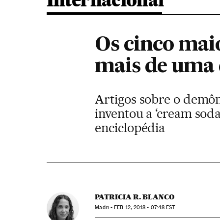
Internacional
Os cinco mai
mais de uma 
Artigos sobre o demôn
inventou a ‘cream sod
enciclopédia
PATRICIA R. BLANCO
Madri -
FEB
12, 2018 - 07:48
EST