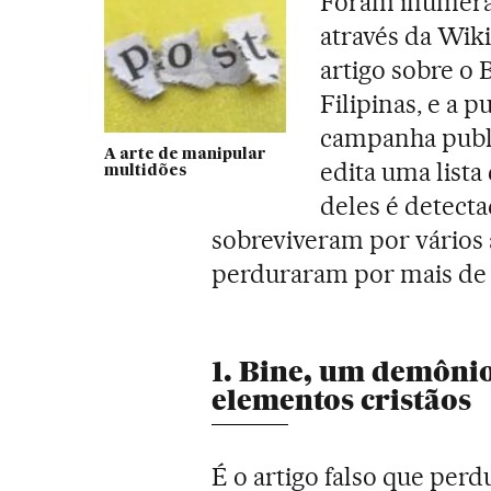
Foram inúmeras
através da Wiki
artigo sobre o
Filipinas, e a 
campanha public
A arte de manipular
edita uma lista
multidões
deles é detect
sobreviveram por vários 
perduraram por mais de
1. Bine, um demôni
elementos cristãos
É o artigo falso que pe